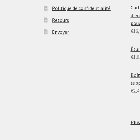
Car
Politique de confidentialité
d'éc
Retours
pou
€
16,
Envoyer
Étui
€
1,9
Boît
supp
€
2,4
Plus