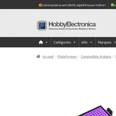
Commandé avant 16h30, expédié le jour même !
Continuer
Aller
vers
au
la
contenu
navigation
Catégories
Info
Marques
Accueil
Plateformes
Compatible Arduino