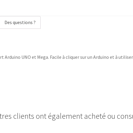
d
r
e
Des questions ?
s
s
e
e
 Arduino UNO et Mega. Facile à cliquer sur un Arduino et à utiliser
-
m
a
i
l
p
o
u
tres clients ont également acheté ou consu
r
r
e