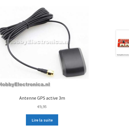
Antenne GPS active 3m
€
9,95
Lire la suite