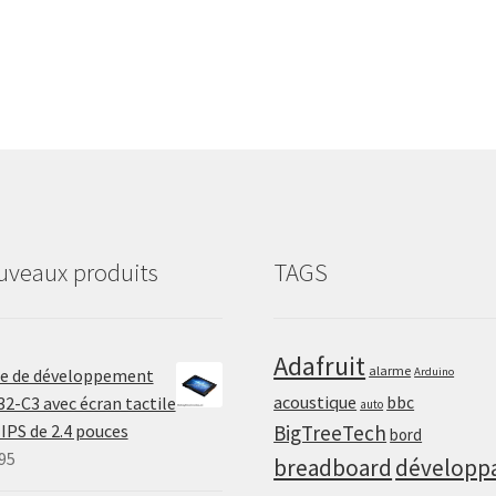
t
e
n
t
e
p
o
u
r
uveaux produits
TAGS
c
e
p
Adafruit
r
alarme
te de développement
Arduino
o
acoustique
2-C3 avec écran tactile
bbc
auto
d
IPS de 2.4 pouces
BigTreeTech
bord
u
95
breadboard
développ
i