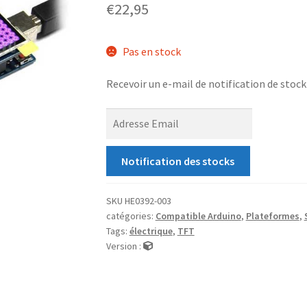
€
22,95
Pas en stock
Recevoir un e-mail de notification de stock
E
n
t
Notification des stocks
r
e
z
SKU
HE0392-003
catégories:
Compatible Arduino
,
Plateformes
,
v
Tags:
électrique
,
TFT
o
Version :
t
r
e
a