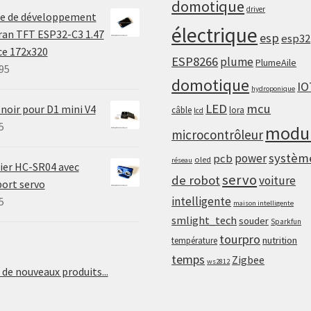
t
domotique
driver
te de développement
électrique
ran TFT ESP32-C3 1.47
esp
esp32
ce 172x320
ESP8266
plume
PlumeAile
95
domotique
IO
hydroponique
LED
mcu
 noir pour D1 mini V4
câble
lora
lcd
5
modu
microcontrôleur
systèm
power
pcb
oled
réseau
ier HC-SR04 avec
servo
de robot
voiture
ort servo
intelligente
5
maison intelligente
smlight_tech
souder
Sparkfun
tourpro
nutrition
température
temps
Zigbee
ws2812
 de nouveaux produits...