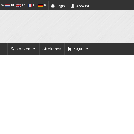
NL
DA
EN
FR
DE
Login
Account
Zoeken
Afrekenen
€0,00