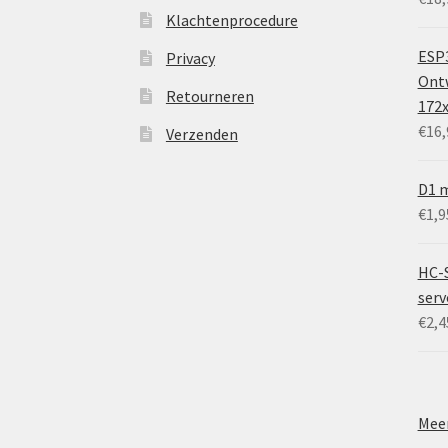
Klachtenprocedure
ESP3
Privacy
Ontw
Retourneren
172
€
16,
Verzenden
D1 m
€
1,9
HC-
ser
€
2,4
Meer