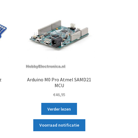
z
Arduino M0 Pro Atmel SAMD21
MCU
€
46,95
ke
e
Verder lezen
Voorraad notificatie