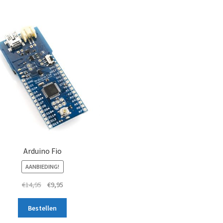
Arduino Fio
AANBIEDING!
Oorspronkelijke
Huidige
€
14,95
€
9,95
prijs
prijs
was:
is:
Bestellen
€14,95.
€9,95.