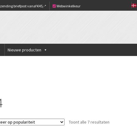
zending briefpost vanaf €45,-*
Webwinkelkeur
Nieuwe producten
4
Gesorteerd
Toont alle 7 resultaten
op
populariteit