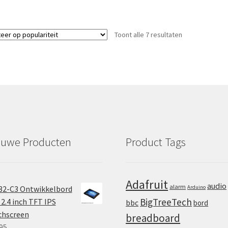
Gesorteerd
Toont alle 7 resultaten
op
populariteit
euwe Producten
Product Tags
Adafruit
audio
alarm
32-C3 Ontwikkelbord
Arduino
BigTreeTech
2.4 inch TFT IPS
bbc
bord
chscreen
breadboard
95