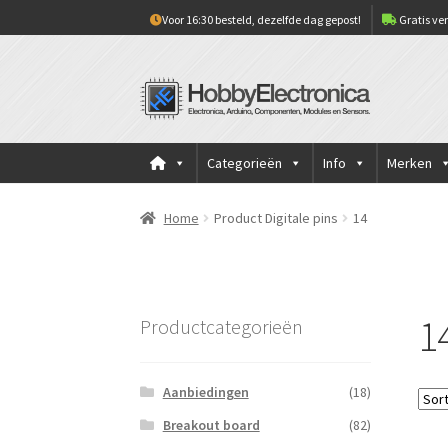
Voor 16:30 besteld, dezelfde dag gepost!
Gratis ver
Ga
Ga
door
naar
naar
de
navigatie
inhoud
Categorieën
Info
Merken
Home
Product Digitale pins
14
1
Productcategorieën
Aanbiedingen
(18)
Breakout board
(82)