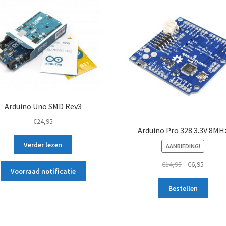
Arduino Uno SMD Rev3
€
24,95
Arduino Pro 328 3.3V 8MH
Verder lezen
AANBIEDING!
Oorspronkelij
Huidig
€
14,95
€
6,95
Voorraad notificatie
prijs
prijs
was:
is:
Bestellen
€14,95.
€6,95.