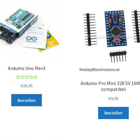
Arduino Uno Rev3
Arduino Pro Mini 328 5V 16
Beoordel
€
26,95
compatibel
ing
5.00
uit 5
€
9,95
Bestellen
Bestellen