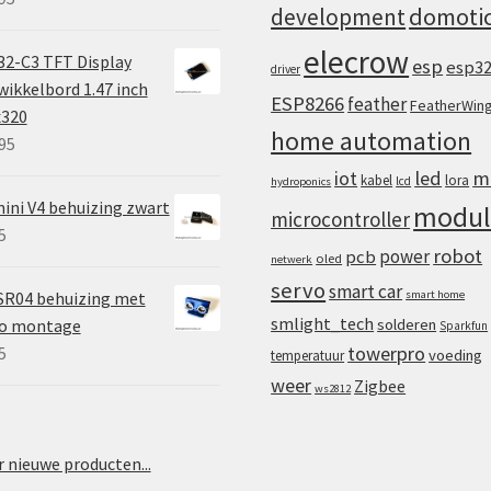
domoti
development
elecrow
2-C3 TFT Display
esp
esp3
driver
ikkelbord 1.47 inch
ESP8266
feather
FeatherWin
x320
home automation
95
iot
led
m
kabel
lora
lcd
hydroponics
ini V4 behuizing zwart
modul
microcontroller
5
robot
power
pcb
oled
netwerk
servo
smart car
SR04 behuizing met
smart home
smlight_tech
vo montage
solderen
Sparkfun
towerpro
5
voeding
temperatuur
weer
Zigbee
ws2812
 nieuwe producten...