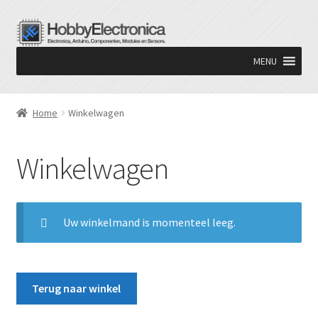
Ga
Ga
door
naar
MENU
naar
de
navigatie
inhoud
Home
Winkelwagen
Winkelwagen
Uw winkelmand is momenteel leeg.
Terug naar winkel