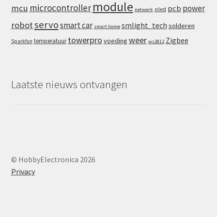
module
microcontroller
mcu
power
pcb
oled
netwerk
servo
robot
smart car
smlight_tech
solderen
smart home
towerpro
weer
Zigbee
voeding
temperatuur
Sparkfun
ws2812
Laatste nieuws ontvangen
© HobbyElectronica 2026
Privacy