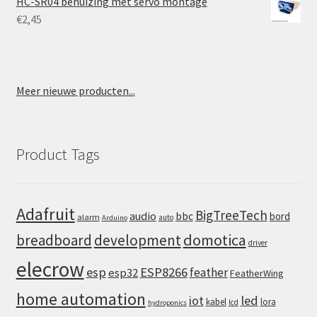
HC-SR04 behuizing met servo montage
€
2,45
Meer nieuwe producten...
Product Tags
Adafruit
BigTreeTech
audio
bbc
bord
alarm
auto
Arduino
domotica
breadboard
development
driver
elecrow
esp
ESP8266
feather
esp32
FeatherWing
home automation
iot
led
kabel
lora
lcd
hydroponics