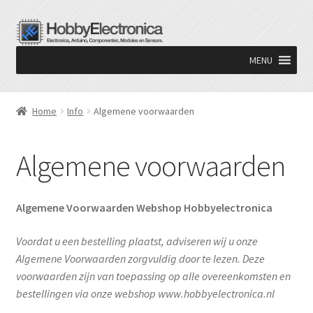
Ga
Ga
door
naar
MENU
naar
de
navigatie
inhoud
Home
Info
Algemene voorwaarden
Algemene voorwaarden
Algemene
Voorwaarden Webshop
Hobbyelectronica
Voordat u een bestelling plaatst, adviseren wij u onze
Algemene Voorwaarden zorgvuldig door te lezen. Deze
voorwaarden zijn van toepassing op alle overeenkomsten en
bestellingen via onze webshop www.hobbyelectronica.nl