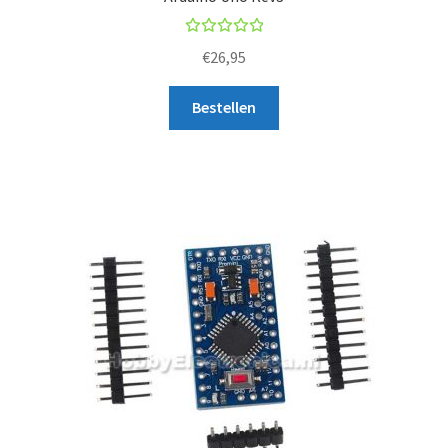
Beoorde
€
26,95
ling
5.00
uit
Bestellen
5