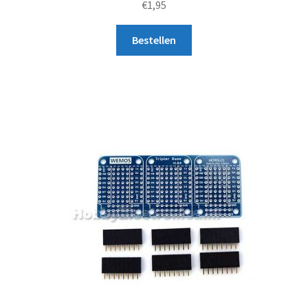
€
1,95
ling
5.00
uit
Bestellen
5