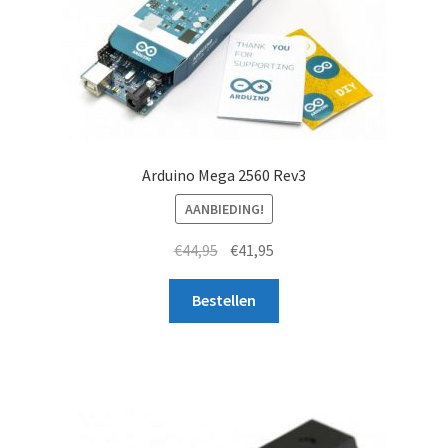
Arduino Mega 2560 Rev3
AANBIEDING!
Oorspronkelijke
Huidige
€
44,95
€
41,95
prijs
prijs
was:
is:
Bestellen
€44,95.
€41,95.