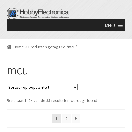
Ga
Ga
door
naar
MENU
naar
de
navigatie
inhoud
Home
Producten getagged “mcu”
mcu
Gesorteerd
Resultaat 1–24 van de 35 resultaten wordt getoond
op
populariteit
1
2