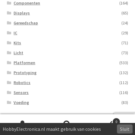
Componenten
(164)
Displays
(65)
Gereedschap
(24)
IC
(29)
Kits
(71)
Licht
(73)
Platformen
(533)
Prototyping
(132)
Robotics
(112)
Sensors
(116)
Voeding
(83)
0
Filter op prijs
HobbyElectronica.nl maakt gebruik van cookies
Sluit