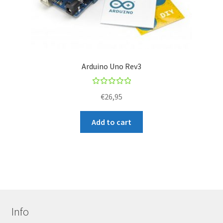
Arduino Uno Rev3
Rated
€
26,95
5.00
out
of 5
Add to cart
Info