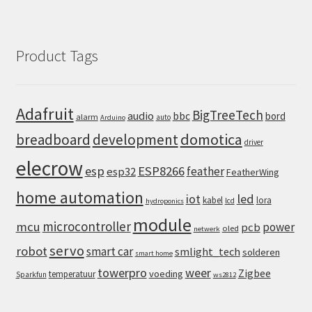
Product Tags
Adafruit
BigTreeTech
audio
bbc
bord
alarm
auto
Arduino
domotica
breadboard
development
driver
elecrow
esp
ESP8266
feather
esp32
FeatherWing
home automation
iot
led
kabel
lora
lcd
hydroponics
module
microcontroller
mcu
power
pcb
oled
netwerk
servo
robot
smart car
smlight_tech
solderen
smart home
towerpro
weer
Zigbee
voeding
temperatuur
Sparkfun
ws2812