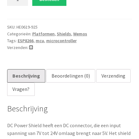
Power
Shield
aantal
SKU:
HE0619-925
Categorieën:
Platformen
,
Shields
,
Wemos
Tags:
ESP8266
,
mcu
,
microcontroller
Verzenden:
Beschrijving
Beoordelingen (0)
Verzending
Vragen?
Beschrijving
DC Power Shield heeft een DC connector, die een input
spanning van 7V tot 24V omlaag brengt naar 5V. Het shield