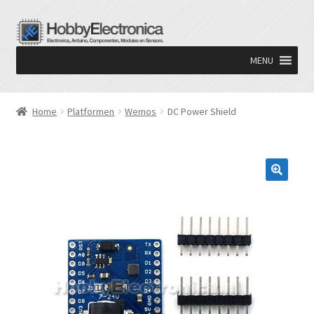
Ga
Ga
door
naar
MENU
naar
de
navigatie
inhoud
Home
Platformen
Wemos
DC Power Shield