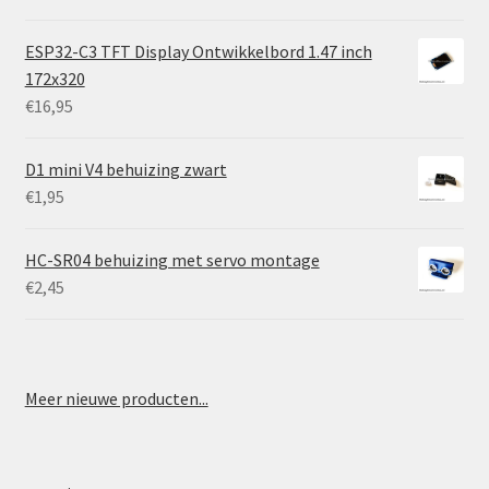
ESP32-C3 TFT Display Ontwikkelbord 1.47 inch
172x320
€
16,95
D1 mini V4 behuizing zwart
€
1,95
HC-SR04 behuizing met servo montage
€
2,45
Meer nieuwe producten...