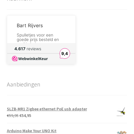
Bart Rijvers
Spulletjes voor een
goede prijs besteld en
snel in huis
4.617
reviews
9,4
willy serneels
correct zoals altijd
DreamforgeAlchemist.com
Aanbiedingen
I will definitely buy
components from their
shop again.
SLZB-MR1 Zigbee ethernet PoE usb adapter
André Sengers
Oorspronkelijke
Huidige
€
59,95
€
54,95
Fijne producten, en aan
prijs
prijs
aantrekkelijke prijs.
was:
is:
Fijne overzichtelijk
Arduino Make Your UNO Kit