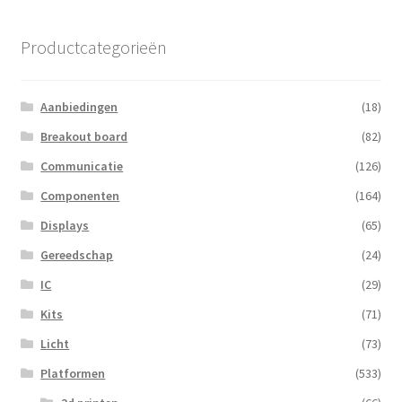
op
populariteit
Productcategorieën
Aanbiedingen
(18)
Breakout board
(82)
Communicatie
(126)
Componenten
(164)
Displays
(65)
Gereedschap
(24)
IC
(29)
Kits
(71)
Licht
(73)
Platformen
(533)