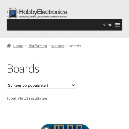
Ga
Ga
door
naar
MENU
naar
de
navigatie
inhoud
Home
Platformen
Wemos
Boards
Boards
Gesorteerd
Toont alle 13 resultaten
op
populariteit