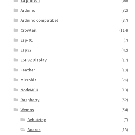
3d printen
(66)
Arduino
(32)
Arduino compatibel
(87)
Crowtail
(114)
Esp-01
(7)
Esp32
(42)
ESP32 Display
(17)
Feather
(19)
Microbit
(26)
NodeMCU
(13)
Raspberry
(52)
Wemos
(54)
Behuizing
(7)
Boards
(13)