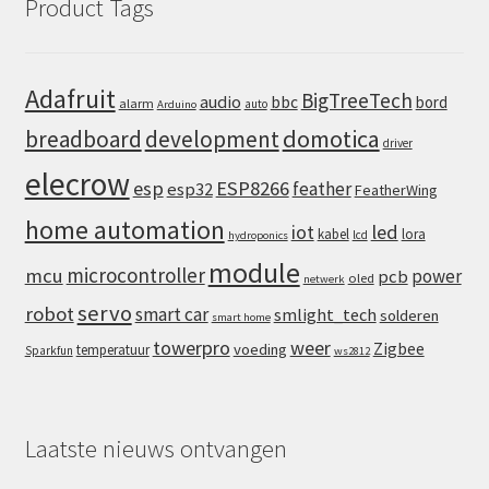
Product Tags
Adafruit
BigTreeTech
audio
bbc
bord
alarm
auto
Arduino
domotica
breadboard
development
driver
elecrow
esp
ESP8266
feather
esp32
FeatherWing
home automation
iot
led
kabel
lora
lcd
hydroponics
module
microcontroller
mcu
power
pcb
oled
netwerk
servo
robot
smart car
smlight_tech
solderen
smart home
towerpro
weer
Zigbee
voeding
temperatuur
Sparkfun
ws2812
Laatste nieuws ontvangen