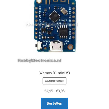
Wemos D1 mini V3
AANBIEDING!
Oorspronkelijke
Huidige
€
4,95
€
3,95
prijs
prijs
was:
is:
Bestellen
€4,95.
€3,95.