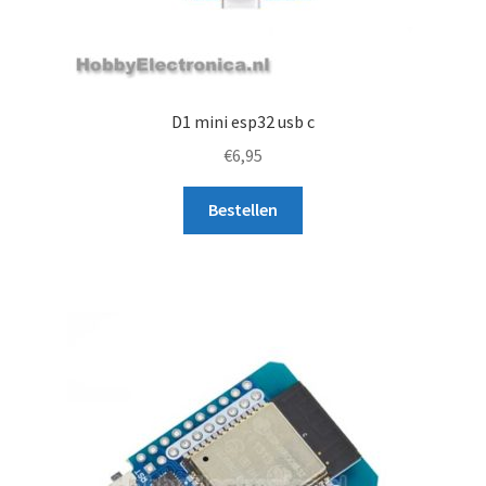
D1 mini esp32 usb c
€
6,95
Bestellen