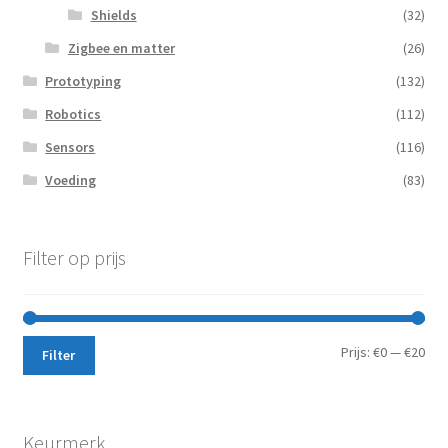
Shields
(32)
Zigbee en matter
(26)
Prototyping
(132)
Robotics
(112)
Sensors
(116)
Voeding
(83)
Filter op prijs
Min.
Max
Prijs:
€0
—
€20
Filter
prij
prij
Keurmerk