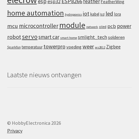
esp
ESP8266
feather
esp32
FeatherWing
home automation
iot
led
kabel
lora
lcd
hydroponics
module
microcontroller
mcu
power
pcb
oled
netwerk
servo
robot
smart car
smlight_tech
solderen
smart home
towerpro
weer
Zigbee
voeding
temperatuur
Sparkfun
ws2812
Laatste nieuws ontvangen
© HobbyElectronica 2026
Privacy