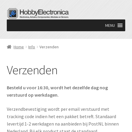
Ga
Ga
door
naar
MENU
naar
de
navigatie
inhoud
Home
Info
Verzenden
Verzenden
Besteld u voor 16:30, wordt het dezelfde dag nog
verstuurd op werkdagen.
Verzendbevestiging wordt per email verstuurd met
tracking code indien het een pakket betreft. Standaard
levertijd 1-2 werkdagen na aanbieden bij PostNL binnen
Nederland. Bij elk product staat de standaard