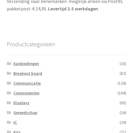
Verzending naar Denemarken mogelijk alleen via PostNL
pakketpost: € 14,95.
Levertijd 2-5 werkdagen
.
Productcategorieën
Aanbiedingen
(18)
Breakout board
(82)
Communicatie
(126)
Componenten
(164)
Displays
(65)
Gereedschap
(24)
IC
(29)
Kits
(71)