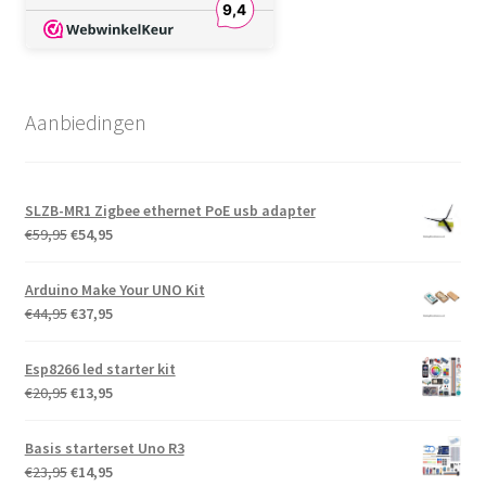
9,4
André Sengers
Fijne producten, en aan
aantrekkelijke prijs.
Fijne overzichtelijk
website.
Aanbiedingen
Snelle levering, en een
goede verpakking.
Cor van der Kallen
Goed onderdeel. Past
SLZB-MR1 Zigbee ethernet PoE usb adapter
precies bij mijn wens
Oorspronkelijke
Huidige
€
59,95
€
54,95
prijs
prijs
Jens Büschgens
was:
is:
Arduino Make Your UNO Kit
Vielen Dank für den
€59,95.
€54,95.
Oorspronkelijke
Huidige
€
44,95
€
37,95
tollen Service.
Hat alles super
prijs
prijs
funktioniert.
was:
is:
Superschnell geliefert.
Esp8266 led starter kit
€44,95.
€37,95.
Gerne wieder.
Oorspronkelijke
Huidige
€
20,95
€
13,95
Paul Munters
prijs
prijs
was:
is:
Basis starterset Uno R3
Snel en betrouwbaar
€20,95.
€13,95.
Oorspronkelijke
Huidige
€
23,95
€
14,95