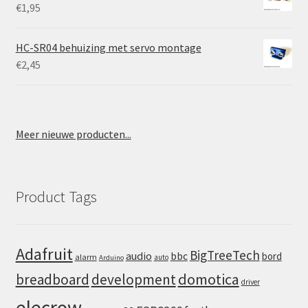
€
1,95
HC-SR04 behuizing met servo montage
€
2,45
Meer nieuwe producten...
Product Tags
Adafruit
BigTreeTech
audio
bbc
bord
alarm
auto
Arduino
domotica
breadboard
development
driver
elecrow