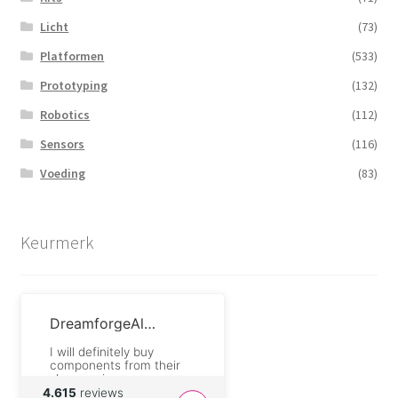
Licht
(73)
Platformen
(533)
Prototyping
(132)
Robotics
(112)
Sensors
(116)
Voeding
(83)
Keurmerk
DreamforgeAlchemist.com
I will definitely buy
components from their
shop again.
4.615
reviews