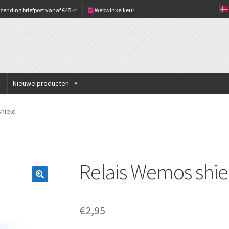
zending briefpost vanaf €45,-*
Webwinkelkeur
Nieuwe producten
hield
Relais Wemos shie
€
2,95