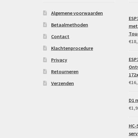
Algemene voorwaarden
ESP
Betaalmethoden
met 
Tou
Contact
€
18,
Klachtenprocedure
ESP3
Privacy
Ontw
Retourneren
172
€
16,
Verzenden
D1 m
€
1,9
HC-
ser