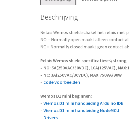
Beschrijving
Relais Wemos shield schakel het relais met 
NO = Normally open maakt alleen contact als
NC = Normally closed maakt geen contact als
Relais Wemos shield specificaties:</strong
– NO: 5A(250VAC/30VDC), 10A(125VAC), MAX
– NC: 3A(250VAC/30VDC), MAX:750VA/90W
–
code voorbeelden
Wemos D1 mini beginnen:
–
Wemos D1 mini handleiding Arduino IDE
–
Wemos D1 mini handleiding NodeMCU
–
Drivers