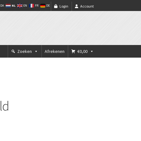
NL
DA
EN
FR
DE
Login
Account
Zoeken
Afrekenen
€0,00
ld