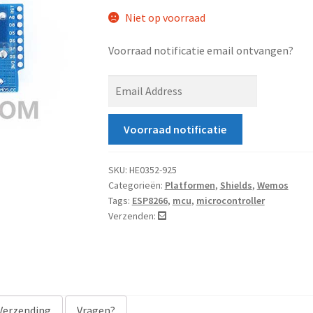
Niet op voorraad
Voorraad notificatie email ontvangen?
E
n
t
Voorraad notificatie
e
r
y
SKU:
HE0352-925
Categorieën:
Platformen
,
Shields
,
Wemos
o
Tags:
ESP8266
,
mcu
,
microcontroller
u
Verzenden:
r
e
m
a
i
Verzending
Vragen?
l