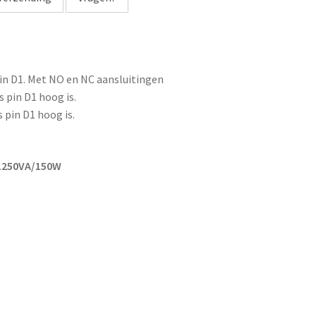
a
d
d
r
pin D1. Met NO en NC aansluitingen
e
 pin D1 hoog is.
s
 pin D1 hoog is.
s
t
o
:1250VA/150W
j
o
i
n
t
h
e
w
a