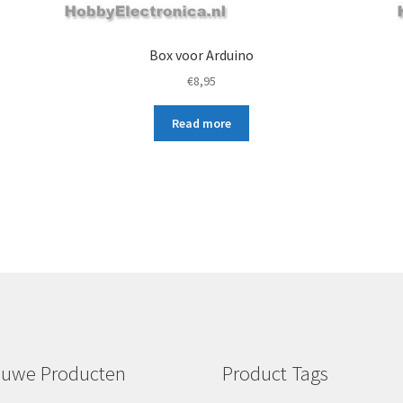
c
t
Box voor Arduino
€
8,95
Read more
euwe Producten
Product Tags