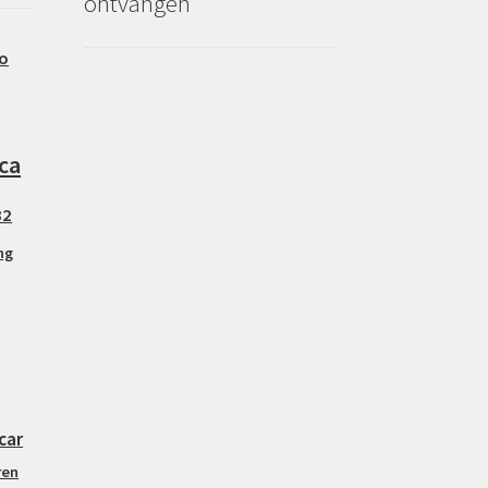
ontvangen
o
ca
32
ng
car
ren