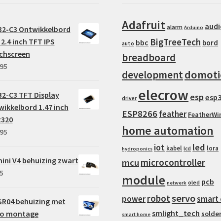
Adafruit
audi
alarm
32-C3 Ontwikkelbord
Arduino
BigTreeTech
2.4 inch TFT IPS
bbc
bord
auto
chscreen
breadboard
95
domoti
development
elecrow
2-C3 TFT Display
esp
esp
driver
ikkelbord 1.47 inch
ESP8266
feather
FeatherWi
x320
home automation
95
iot
led
kabel
lora
lcd
hydroponics
ini V4 behuizing zwart
microcontroller
mcu
5
module
pcb
oled
netwerk
servo
robot
power
smart 
SR04 behuizing met
smlight_tech
vo montage
solde
smart home