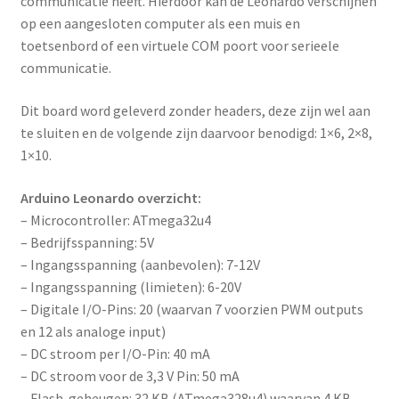
communicatie heeft. Hierdoor kan de Leonardo verschijnen
op een aangesloten computer als een muis en
toetsenbord of een virtuele COM poort voor serieele
communicatie.
Dit board word geleverd zonder headers, deze zijn wel aan
te sluiten en de volgende zijn daarvoor benodigd: 1×6, 2×8,
1×10.
Arduino Leonardo overzicht:
– Microcontroller: ATmega32u4
– Bedrijfsspanning: 5V
– Ingangsspanning (aanbevolen): 7-12V
– Ingangsspanning (limieten): 6-20V
– Digitale I/O-Pins: 20 (waarvan 7 voorzien PWM outputs
en 12 als analoge input)
– DC stroom per I/O-Pin: 40 mA
– DC stroom voor de 3,3 V Pin: 50 mA
– Flash-geheugen: 32 KB (ATmega328u4) waarvan 4 KB