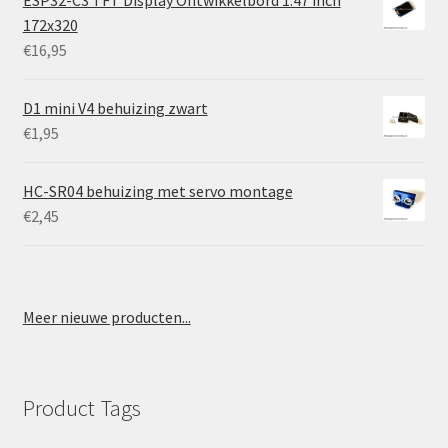
172x320
€
16,95
D1 mini V4 behuizing zwart
€
1,95
HC-SR04 behuizing met servo montage
€
2,45
Meer nieuwe producten...
Product Tags