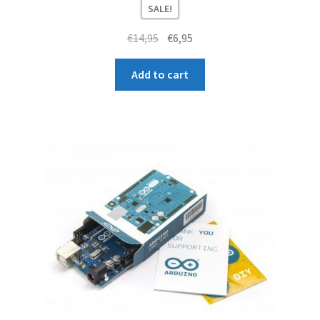
SALE!
Original
Current
€
14,95
€
6,95
price
price
was:
is:
Add to cart
€14,95.
€6,95.