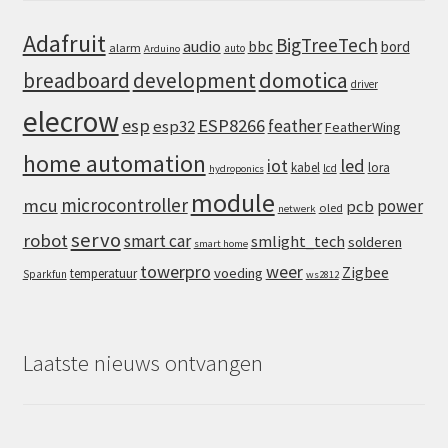
Adafruit
BigTreeTech
audio
bbc
bord
alarm
auto
Arduino
domotica
breadboard
development
driver
elecrow
esp
ESP8266
feather
esp32
FeatherWing
home automation
iot
led
kabel
lora
lcd
hydroponics
module
microcontroller
mcu
power
pcb
oled
netwerk
servo
robot
smart car
smlight_tech
solderen
smart home
towerpro
weer
Zigbee
voeding
temperatuur
Sparkfun
ws2812
Laatste nieuws ontvangen