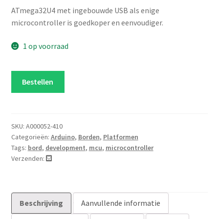
ATmega32U4 met ingebouwde USB als enige
microcontroller is goedkoper en eenvoudiger.
1 op voorraad
Arduino
Bestellen
Leonardo
zonder
headers
aantal
SKU:
A000052-410
Categorieën:
Arduino
,
Borden
,
Platformen
Tags:
bord
,
development
,
mcu
,
microcontroller
Verzenden:
Beschrijving
Aanvullende informatie