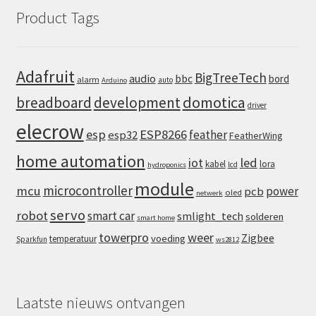
Product Tags
Adafruit
BigTreeTech
audio
bbc
bord
alarm
auto
Arduino
domotica
breadboard
development
driver
elecrow
esp
ESP8266
feather
esp32
FeatherWing
home automation
iot
led
kabel
lora
lcd
hydroponics
module
microcontroller
mcu
power
pcb
oled
netwerk
servo
robot
smart car
smlight_tech
solderen
smart home
towerpro
weer
Zigbee
voeding
temperatuur
Sparkfun
ws2812
Laatste nieuws ontvangen