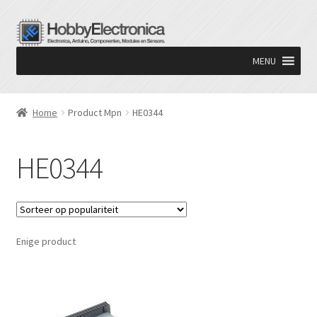
Ga
Ga
door
naar
MENU
naar
de
navigatie
inhoud
Home
Product Mpn
HE0344
HE0344
Enige product