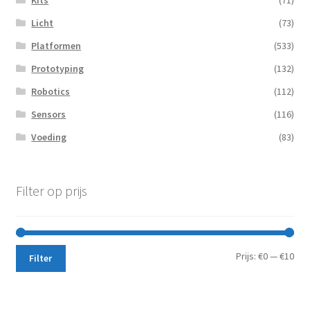
Kits
(71)
Licht
(73)
Platformen
(533)
Prototyping
(132)
Robotics
(112)
Sensors
(116)
Voeding
(83)
Filter op prijs
Min.
Max
Prijs:
€0
—
€10
Filter
prij
prij