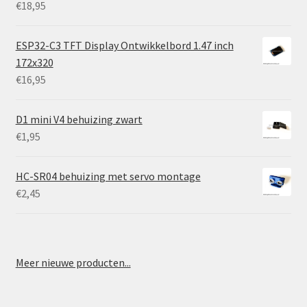
€
18,95
ESP32-C3 TFT Display Ontwikkelbord 1.47 inch
172x320
€
16,95
D1 mini V4 behuizing zwart
€
1,95
HC-SR04 behuizing met servo montage
€
2,45
Meer nieuwe producten...