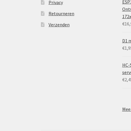
ESP3
Privacy
Ontw
Retourneren
172
€
16,
Verzenden
D1 m
€
1,9
HC-
ser
€
2,4
Meer