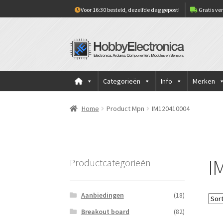
Voor 16:30 besteld, dezelfde dag gepost!
Gratis ver
Ga
Ga
door
naar
naar
de
navigatie
inhoud
Categorieën
Info
Merken
Home
Product Mpn
IM120410004
I
Productcategorieën
Aanbiedingen
(18)
Breakout board
(82)