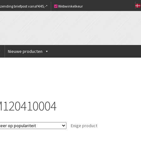
zending briefpost vanaf €45,-*
Webwinkelkeur
Nieuwe producten
M120410004
Enige product