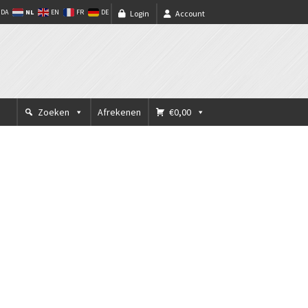
NL
DA
EN
FR
DE
Login
Account
Zoeken
Afrekenen
€0,00