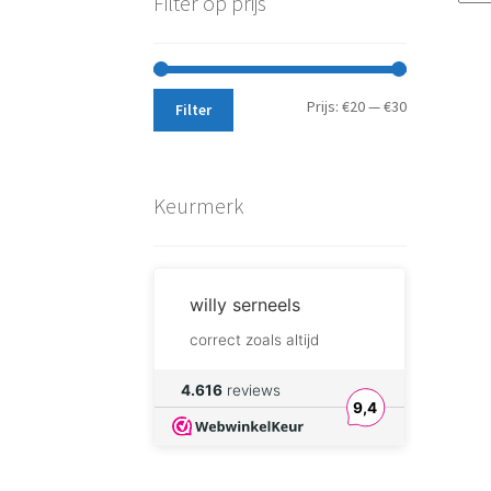
Filter op prijs
Min.
Max.
Prijs:
€20
—
€30
Filter
prijs
prijs
Keurmerk
willy serneels
correct zoals altijd
DreamforgeAlchemist.com
4.616
reviews
9,4
I will definitely buy
components from their
shop again.