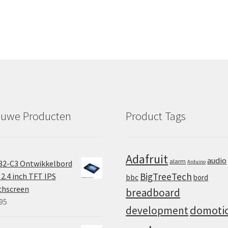
euwe Producten
Product Tags
Adafruit
audio
alarm
32-C3 Ontwikkelbord
Arduino
BigTreeTech
2.4 inch TFT IPS
bbc
bord
chscreen
breadboard
95
domoti
development