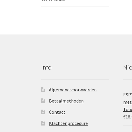
prijs
prijs
was:
is:
€23,95.
€14,95.
Info
Ni
Algemene voorwaarden
ESP
Betaalmethoden
met 
Tou
Contact
€
18,
Klachtenprocedure