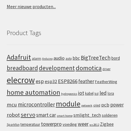
Meer nieuwe producten...
Product Tags
Adafruit
BigTreeTech
audio
bbc
bord
alarm
auto
Arduino
domotica
breadboard
development
driver
elecrow
esp
ESP8266
feather
esp32
FeatherWing
home automation
iot
led
kabel
lora
lcd
hydroponics
module
microcontroller
mcu
power
pcb
oled
netwerk
servo
robot
smart car
smlight_tech
solderen
smart home
towerpro
weer
Zigbee
voeding
temperatuur
Sparkfun
ws2812