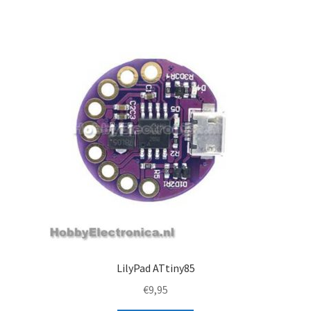
LilyPad ATtiny85
€
9,95