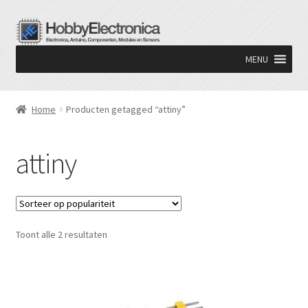
Ga
Ga
door
naar
MENU
naar
de
navigatie
inhoud
Home
Producten getagged “attiny”
attiny
Gesorteerd
Toont alle 2 resultaten
op
populariteit