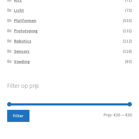
Kits
(71)
Licht
(73)
Platformen
(533)
Prototyping
(132)
Robotics
(112)
Sensors
(116)
Voeding
(83)
Filter op prijs
Min.
Max
Prijs:
€20
—
€30
Filter
prij
prij