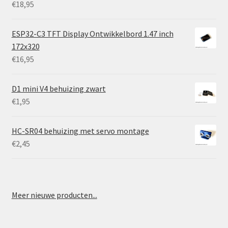
€
18,95
ESP32-C3 TFT Display Ontwikkelbord 1.47 inch
172x320
€
16,95
D1 mini V4 behuizing zwart
€
1,95
HC-SR04 behuizing met servo montage
€
2,45
Meer nieuwe producten...