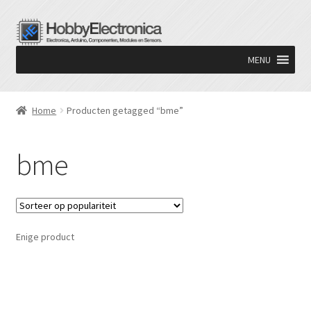
Ga
Ga
door
naar
MENU
naar
de
navigatie
inhoud
Home
Producten getagged “bme”
bme
Enige product