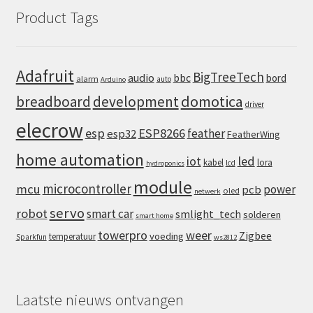
Product Tags
Adafruit
BigTreeTech
audio
bbc
bord
alarm
auto
Arduino
domotica
breadboard
development
driver
elecrow
esp
ESP8266
feather
esp32
FeatherWing
home automation
iot
led
kabel
lora
lcd
hydroponics
module
microcontroller
mcu
power
pcb
oled
netwerk
servo
robot
smart car
smlight_tech
solderen
smart home
towerpro
weer
Zigbee
voeding
temperatuur
Sparkfun
ws2812
Laatste nieuws ontvangen