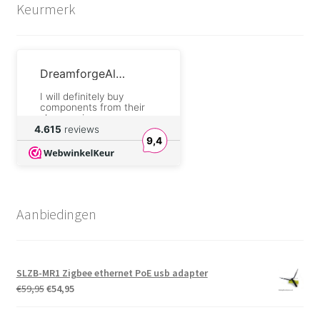
Keurmerk
DreamforgeAlchemist.com
I will definitely buy
components from their
shop again.
4.615
reviews
9,4
André Sengers
Fijne producten, en aan
aantrekkelijke prijs.
Fijne overzichtelijk
website.
Aanbiedingen
Snelle levering, en een
goede verpakking.
Cor van der Kallen
Goed onderdeel. Past
SLZB-MR1 Zigbee ethernet PoE usb adapter
precies bij mijn wens
Oorspronkelijke
Huidige
€
59,95
€
54,95
prijs
prijs
Jens Büschgens
was:
is: