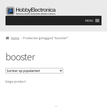
Ga
Ga
door
naar
MENU
naar
de
navigatie
inhoud
Home
Producten getagged “booster”
booster
Enige product