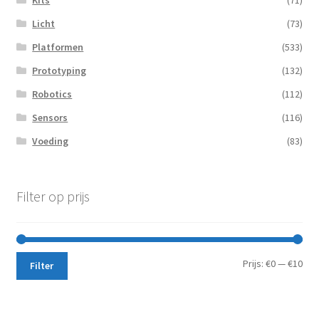
Kits
(71)
Licht
(73)
Platformen
(533)
Prototyping
(132)
Robotics
(112)
Sensors
(116)
Voeding
(83)
Filter op prijs
Min.
Max
Prijs:
€0
—
€10
Filter
prij
prij