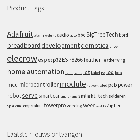
Product Tags
Adafruit
BigTreeTech
audio
bbc
bord
alarm
auto
Arduino
domotica
breadboard
development
driver
elecrow
esp
ESP8266
feather
esp32
FeatherWing
home automation
iot
led
kabel
lora
lcd
hydroponics
module
microcontroller
mcu
power
pcb
oled
netwerk
servo
robot
smart car
smlight_tech
solderen
smart home
towerpro
weer
Zigbee
voeding
temperatuur
Sparkfun
ws2812
Laatste nieuws ontvangen