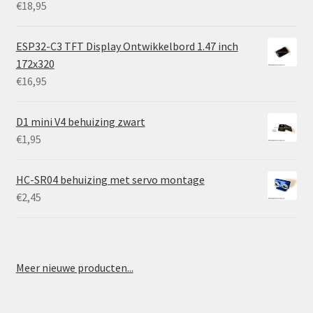
€
18,95
ESP32-C3 TFT Display Ontwikkelbord 1.47 inch
172x320
€
16,95
D1 mini V4 behuizing zwart
€
1,95
HC-SR04 behuizing met servo montage
€
2,45
Meer nieuwe producten...