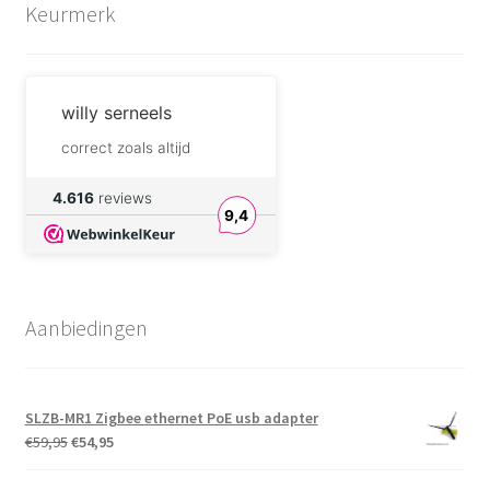
Keurmerk
willy serneels
correct zoals altijd
DreamforgeAlchemist.com
4.616
reviews
9,4
I will definitely buy
components from their
shop again.
André Sengers
Aanbiedingen
Fijne producten, en aan
aantrekkelijke prijs.
Fijne overzichtelijk
website.
Snelle levering, en een
SLZB-MR1 Zigbee ethernet PoE usb adapter
goede verpakking.
Oorspronkelijke
Huidige
€
59,95
€
54,95
Cor van der Kallen
prijs
prijs
was:
is: