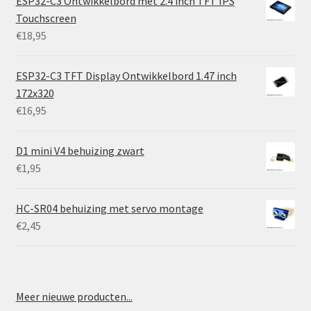
ESP32-C3 Ontwikkelbord met 2.4 inch TFT IPS
Touchscreen
€
18,95
ESP32-C3 TFT Display Ontwikkelbord 1.47 inch
172x320
€
16,95
D1 mini V4 behuizing zwart
€
1,95
HC-SR04 behuizing met servo montage
€
2,45
Meer nieuwe producten...