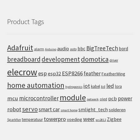
Product Tags
Adafruit
BigTreeTech
audio
bbc
bord
alarm
auto
Arduino
domotica
breadboard
development
driver
elecrow
esp
ESP8266
feather
esp32
FeatherWing
home automation
iot
led
kabel
lora
lcd
hydroponics
module
microcontroller
mcu
power
pcb
oled
netwerk
servo
robot
smart car
smlight_tech
solderen
smart home
towerpro
weer
Zigbee
voeding
temperatuur
Sparkfun
ws2812