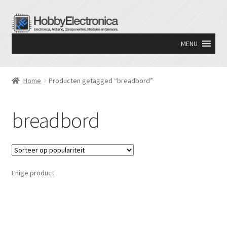
Ga
Ga
door
naar
MENU
naar
de
navigatie
inhoud
Home
Producten getagged “breadbord”
breadbord
Enige product