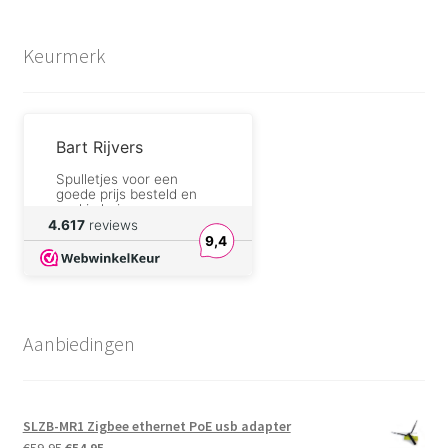
Keurmerk
Bart Rijvers
Spulletjes voor een
goede prijs besteld en
snel in huis
4.617
reviews
9,4
willy serneels
correct zoals altijd
DreamforgeAlchemist.com
Aanbiedingen
I will definitely buy
components from their
shop again.
SLZB-MR1 Zigbee ethernet PoE usb adapter
André Sengers
Oorspronkelijke
Huidige
€
59,95
€
54,95