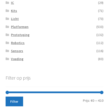
IC
(29)
Kits
(71)
Licht
(73)
Platformen
(533)
Prototyping
(132)
Robotics
(112)
Sensors
(116)
Voeding
(83)
Filter op prijs
Min.
Max
Prijs:
€0
—
€10
Filter
prij
prij