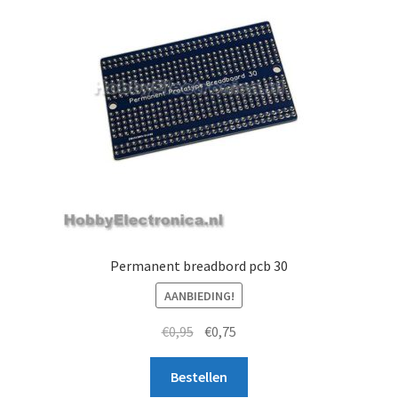
Permanent breadbord pcb 30
AANBIEDING!
Oorspronkelijke
Huidige
€
0,95
€
0,75
prijs
prijs
was:
is:
Bestellen
€0,95.
€0,75.