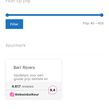
Filter op prijs
Min.
Max
Prijs:
€0
—
€10
Filter
prij
prij
Keurmerk
Bart Rijvers
Spulletjes voor een
goede prijs besteld en
snel in huis
4.617
reviews
9,4
willy serneels
correct zoals altijd