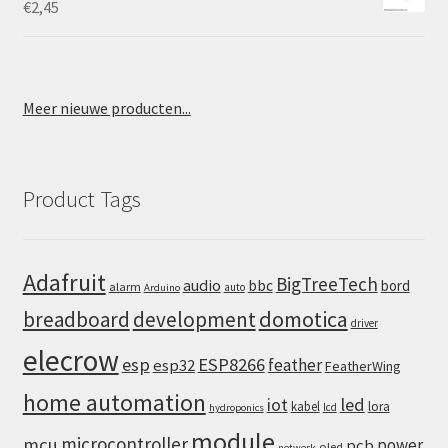
€
2,45
Meer nieuwe producten...
Product Tags
Adafruit
BigTreeTech
audio
bbc
bord
alarm
auto
Arduino
domotica
breadboard
development
driver
elecrow
esp
ESP8266
feather
esp32
FeatherWing
home automation
iot
led
kabel
lora
lcd
hydroponics
module
microcontroller
mcu
power
pcb
oled
netwerk