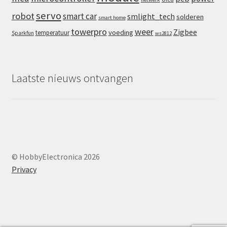
servo
robot
smart car
smlight_tech
solderen
smart home
towerpro
weer
Zigbee
voeding
temperatuur
Sparkfun
ws2812
Laatste nieuws ontvangen
© HobbyElectronica 2026
Privacy