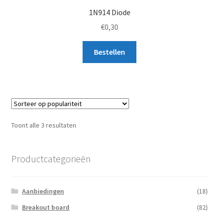
1N914 Diode
€
0,30
Bestellen
Gesorteerd
Toont alle 3 resultaten
op
populariteit
Productcategorieën
Aanbiedingen
(18)
Breakout board
(82)