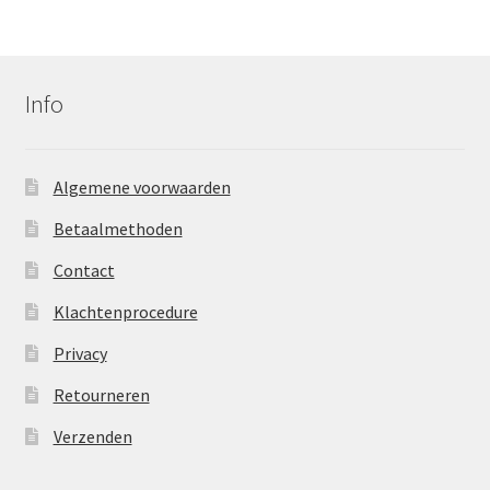
Gerne wieder.
was:
is:
€23,95.
€14,95.
Info
Algemene voorwaarden
Betaalmethoden
Contact
Klachtenprocedure
Privacy
Retourneren
Verzenden