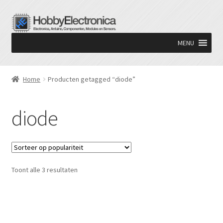
Ga
Ga
door
naar
MENU
naar
de
navigatie
inhoud
Home
Producten getagged “diode”
diode
Gesorteerd
Toont alle 3 resultaten
op
populariteit