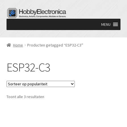
Ga
Ga
door
naar
MENU
naar
de
navigatie
inhoud
Home
Producten getagged “ESP32-C3”
ESP32-C3
Gesorteerd
Toont alle 3 resultaten
op
populariteit