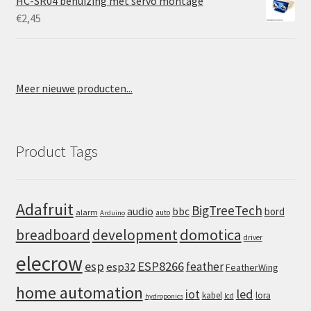
HC-SR04 behuizing met servo montage
€
2,45
Meer nieuwe producten...
Product Tags
Adafruit
BigTreeTech
audio
bbc
bord
alarm
auto
Arduino
domotica
breadboard
development
driver
elecrow
esp
ESP8266
feather
esp32
FeatherWing
home automation
iot
led
kabel
lora
lcd
hydroponics