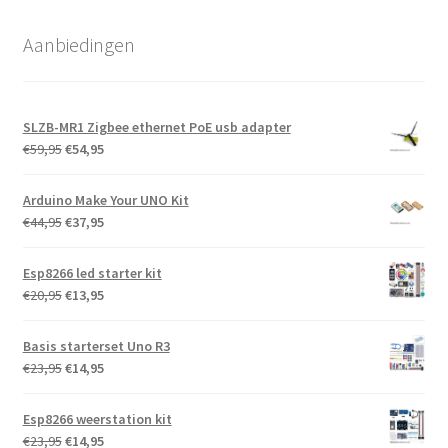
André Sengers
Aanbiedingen
Fijne producten, en aan
aantrekkelijke prijs.
Fijne overzichtelijk
website.
Snelle levering, en een
SLZB-MR1 Zigbee ethernet PoE usb adapter
goede verpakking.
Oorspronkelijke
Huidige
€
59,95
€
54,95
Cor van der Kallen
prijs
prijs
was:
is:
Goed onderdeel. Past
Arduino Make Your UNO Kit
precies bij mijn wens
€59,95.
€54,95.
Oorspronkelijke
Huidige
€
44,95
€
37,95
prijs
prijs
Jens Büschgens
was:
is:
Esp8266 led starter kit
€44,95.
€37,95.
Vielen Dank für den
Oorspronkelijke
Huidige
€
20,95
€
13,95
tollen Service.
prijs
prijs
Hat alles super
funktioniert.
was:
is:
Basis starterset Uno R3
Superschnell geliefert.
€20,95.
€13,95.
Gerne wieder.
Oorspronkelijke
Huidige
€
23,95
€
14,95
prijs
prijs
Paul Munters
was:
is:
Esp8266 weerstation kit
Snel en betrouwbaar
€23,95.
€14,95.
Oorspronkelijke
Huidige
€
23,95
€
14,95