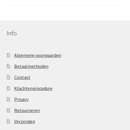
prijs
prijs
was:
is:
€23,95.
€14,95.
Info
Algemene voorwaarden
Betaalmethoden
Contact
Klachtenprocedure
Privacy
Retourneren
Verzenden