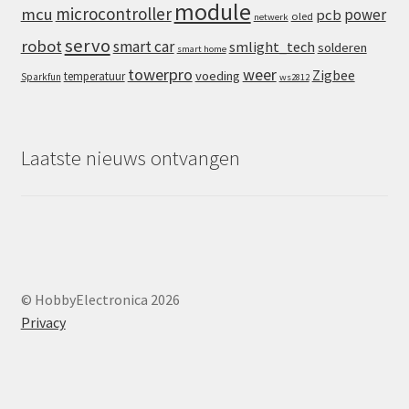
module
microcontroller
mcu
power
pcb
oled
netwerk
servo
robot
smart car
smlight_tech
solderen
smart home
towerpro
weer
Zigbee
voeding
temperatuur
Sparkfun
ws2812
Laatste nieuws ontvangen
© HobbyElectronica 2026
Privacy