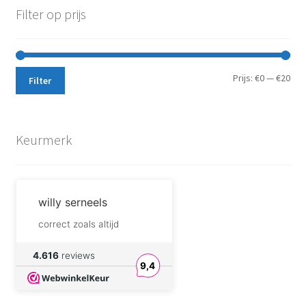
Filter op prijs
Min.
Max
Prijs:
€0
—
€20
Filter
prij
prij
Keurmerk
willy serneels
correct zoals altijd
DreamforgeAlchemist.com
4.616
reviews
9,4
I will definitely buy
components from their
shop again.