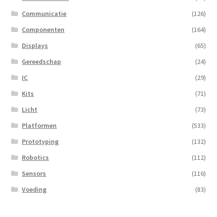
Communicatie
(126)
Componenten
(164)
Displays
(65)
Gereedschap
(24)
IC
(29)
Kits
(71)
Licht
(73)
Platformen
(533)
Prototyping
(132)
Robotics
(112)
Sensors
(116)
Voeding
(83)