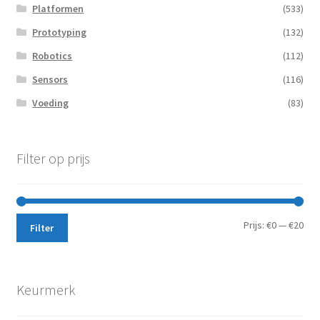
Platformen
(533)
Prototyping
(132)
Robotics
(112)
Sensors
(116)
Voeding
(83)
Filter op prijs
Min.
Max
Prijs:
€0
—
€20
Filter
prij
prij
Keurmerk