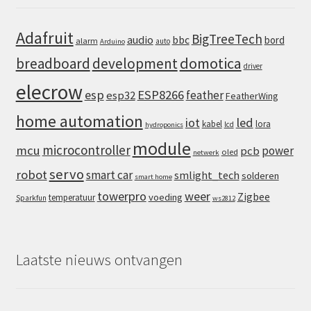
Adafruit
BigTreeTech
audio
bbc
bord
alarm
auto
Arduino
domotica
breadboard
development
driver
elecrow
esp
ESP8266
feather
esp32
FeatherWing
home automation
iot
led
kabel
lora
lcd
hydroponics
module
microcontroller
mcu
power
pcb
oled
netwerk
servo
robot
smart car
smlight_tech
solderen
smart home
towerpro
weer
Zigbee
voeding
temperatuur
Sparkfun
ws2812
Laatste nieuws ontvangen