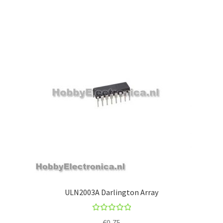
ULN2003A Darlington Array
Beoorde
€
0,75