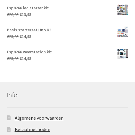
Jens Büschgens
was:
is:
Esp8266 led starter kit
€44,95.
€37,95.
Vielen Dank für den
Oorspronkelijke
Huidige
€
20,95
€
13,95
tollen Service.
prijs
prijs
Hat alles super
funktioniert.
was:
is:
Basis starterset Uno R3
Superschnell geliefert.
€20,95.
€13,95.
Gerne wieder.
Oorspronkelijke
Huidige
€
23,95
€
14,95
prijs
prijs
Paul Munters
was:
is:
Esp8266 weerstation kit
Snel en betrouwbaar
€23,95.
€14,95.
Oorspronkelijke
Huidige
€
23,95
€
14,95
prijs
prijs
was:
is:
€23,95.
€14,95.
Info
Algemene voorwaarden
Betaalmethoden