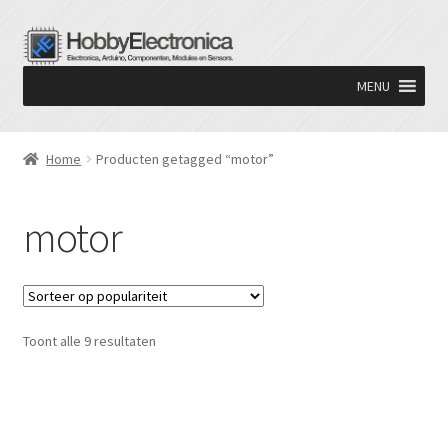
Ga
Ga
door
naar
MENU
naar
de
navigatie
inhoud
Home
Producten getagged “motor”
motor
Gesorteerd
Toont alle 9 resultaten
op
populariteit