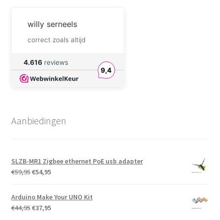
willy serneels
correct zoals altijd
DreamforgeAlchemist.com
4.616
reviews
9,4
I will definitely buy
components from their
shop again.
André Sengers
Aanbiedingen
Fijne producten, en aan
aantrekkelijke prijs.
Fijne overzichtelijk
website.
Snelle levering, en een
SLZB-MR1 Zigbee ethernet PoE usb adapter
goede verpakking.
Oorspronkelijke
Huidige
€
59,95
€
54,95
Cor van der Kallen
prijs
prijs
was:
is:
Goed onderdeel. Past
Arduino Make Your UNO Kit
precies bij mijn wens
€59,95.
€54,95.
Oorspronkelijke
Huidige
€
44,95
€
37,95
prijs
prijs