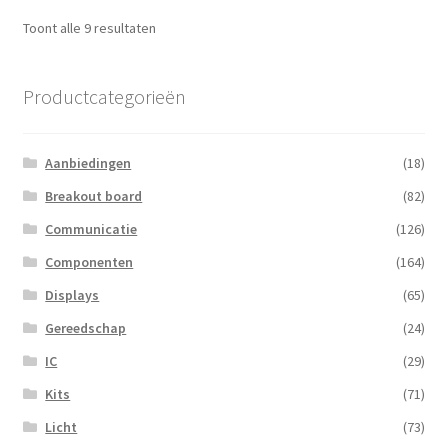
Gesorteerd
Toont alle 9 resultaten
op
populariteit
Productcategorieën
Aanbiedingen
(18)
Breakout board
(82)
Communicatie
(126)
Componenten
(164)
Displays
(65)
Gereedschap
(24)
IC
(29)
Kits
(71)
Licht
(73)