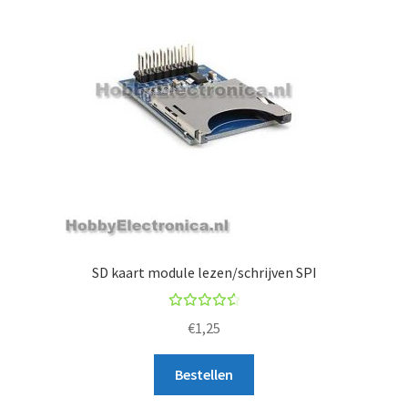
SD kaart module lezen/schrijven SPI
Beoorde
€
1,25
ling
4.67
uit
Bestellen
5