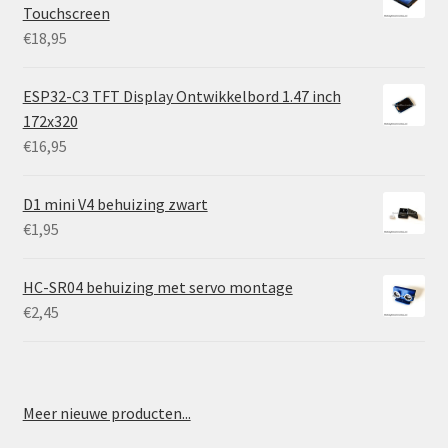
Touchscreen
€
18,95
ESP32-C3 TFT Display Ontwikkelbord 1.47 inch
172x320
€
16,95
D1 mini V4 behuizing zwart
€
1,95
HC-SR04 behuizing met servo montage
€
2,45
Meer nieuwe producten...