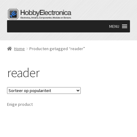
Ga
Ga
door
naar
MENU
naar
de
navigatie
inhoud
Home
Producten getagged “reader”
reader
Enige product