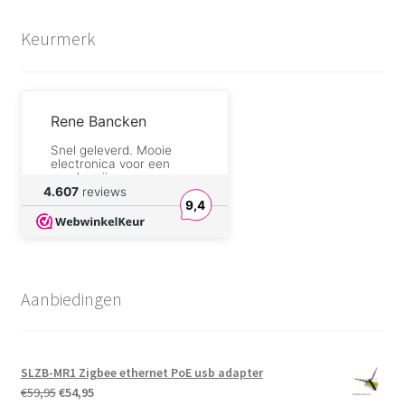
Keurmerk
Rene Bancken
Snel geleverd. Mooie
electronica voor een
goede prijs.
4.607
reviews
9,4
Walter Oraki
Betrouwbaar en pro
aktief. Winkelier geeft
snel reaktie; ik had een
foutje gemaakt en ben
Aanbiedingen
geweldig geholpen
zonder extra poes pas.
Danny de Vries
Goed product en zeer
SLZB-MR1 Zigbee ethernet PoE usb adapter
snelle levering
Oorspronkelijke
Huidige
€
59,95
€
54,95