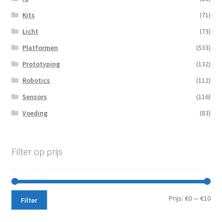
Kits
(71)
Licht
(73)
Platformen
(533)
Prototyping
(132)
Robotics
(112)
Sensors
(116)
Voeding
(83)
Filter op prijs
Min.
Max
Prijs:
€0
—
€10
Filter
prij
prij