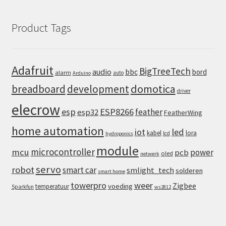
Product Tags
Adafruit
BigTreeTech
audio
bbc
bord
alarm
auto
Arduino
domotica
breadboard
development
driver
elecrow
esp
ESP8266
feather
esp32
FeatherWing
home automation
iot
led
kabel
lora
lcd
hydroponics
module
microcontroller
mcu
power
pcb
oled
netwerk
servo
robot
smart car
smlight_tech
solderen
smart home
towerpro
weer
Zigbee
voeding
temperatuur
Sparkfun
ws2812