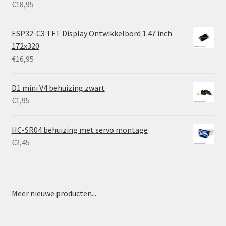
€
18,95
ESP32-C3 TFT Display Ontwikkelbord 1.47 inch
172x320
€
16,95
D1 mini V4 behuizing zwart
€
1,95
HC-SR04 behuizing met servo montage
€
2,45
Meer nieuwe producten...