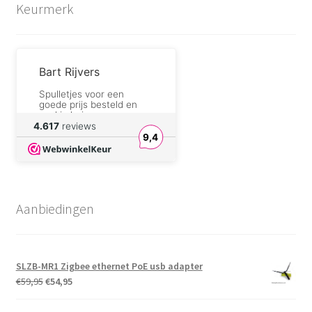
Keurmerk
Bart Rijvers
Spulletjes voor een
goede prijs besteld en
snel in huis
4.617
reviews
9,4
willy serneels
correct zoals altijd
DreamforgeAlchemist.com
Aanbiedingen
I will definitely buy
components from their
shop again.
SLZB-MR1 Zigbee ethernet PoE usb adapter
André Sengers
Oorspronkelijke
Huidige
€
59,95
€
54,95
Fijne producten, en aan
prijs
prijs
aantrekkelijke prijs.
was:
is: