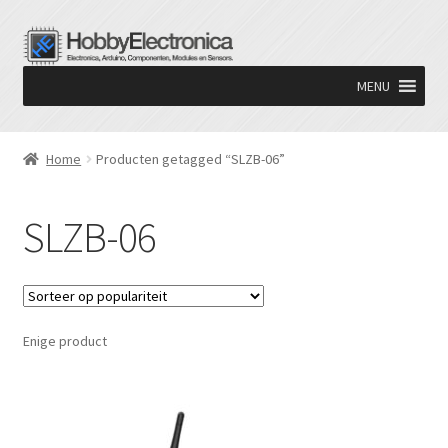
Ga
Ga
door
naar
MENU
naar
de
navigatie
inhoud
Home
Producten getagged “SLZB-06”
SLZB-06
Enige product