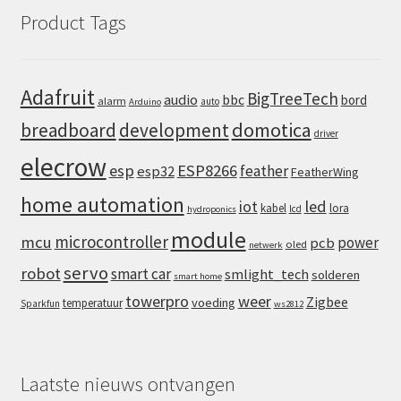
Product Tags
Adafruit
BigTreeTech
audio
bbc
bord
alarm
auto
Arduino
domotica
breadboard
development
driver
elecrow
esp
ESP8266
feather
esp32
FeatherWing
home automation
iot
led
kabel
lora
lcd
hydroponics
module
microcontroller
mcu
power
pcb
oled
netwerk
servo
robot
smart car
smlight_tech
solderen
smart home
towerpro
weer
Zigbee
voeding
temperatuur
Sparkfun
ws2812
Laatste nieuws ontvangen