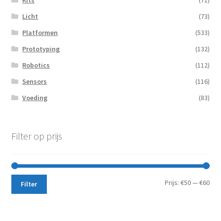
Kits
(71)
Licht
(73)
Platformen
(533)
Prototyping
(132)
Robotics
(112)
Sensors
(116)
Voeding
(83)
Filter op prijs
Min.
Max
Prijs:
€50
—
€60
Filter
prij
prij