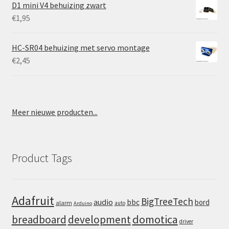
D1 mini V4 behuizing zwart
€
1,95
HC-SR04 behuizing met servo montage
€
2,45
Meer nieuwe producten...
Product Tags
Adafruit
BigTreeTech
audio
bbc
bord
alarm
auto
Arduino
domotica
breadboard
development
driver