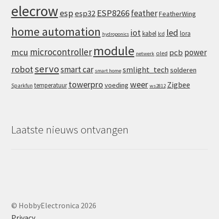
elecrow
esp
ESP8266
feather
esp32
FeatherWing
home automation
iot
led
kabel
lora
lcd
hydroponics
module
microcontroller
mcu
power
pcb
oled
netwerk
servo
robot
smart car
smlight_tech
solderen
smart home
towerpro
weer
Zigbee
voeding
temperatuur
Sparkfun
ws2812
Laatste nieuws ontvangen
© HobbyElectronica 2026
Privacy