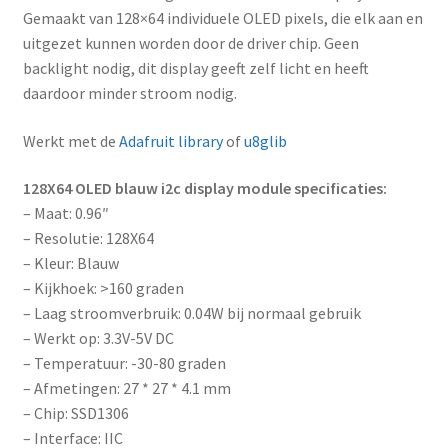
Gemaakt van 128×64 individuele OLED pixels, die elk aan en
uitgezet kunnen worden door de driver chip. Geen
backlight nodig, dit display geeft zelf licht en heeft
daardoor minder stroom nodig.
Werkt met de
Adafruit library
of
u8glib
128X64 OLED blauw i2c display module specificaties:
– Maat: 0.96″
– Resolutie: 128X64
– Kleur: Blauw
– Kijkhoek: >160 graden
– Laag stroomverbruik: 0.04W bij normaal gebruik
– Werkt op: 3.3V-5V DC
– Temperatuur: -30-80 graden
– Afmetingen: 27 * 27 * 4.1 mm
– Chip: SSD1306
– Interface: IIC