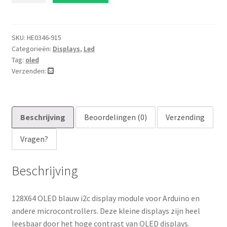
blauw
i2c
display
SKU:
HE0346-915
Categorieën:
Displays
,
Led
module
Tag:
oled
aantal
Verzenden:
Beschrijving
Beoordelingen (0)
Verzending
Vragen?
Beschrijving
128X64 OLED blauw i2c display module voor Arduino en
andere microcontrollers. Deze kleine displays zijn heel
leesbaar door het hoge contrast van OLED displays.