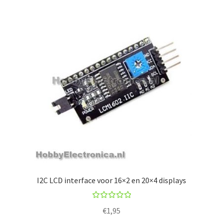
I2C LCD interface voor 16×2 en 20×4 displays
Rated
€
1,95
5.00
out