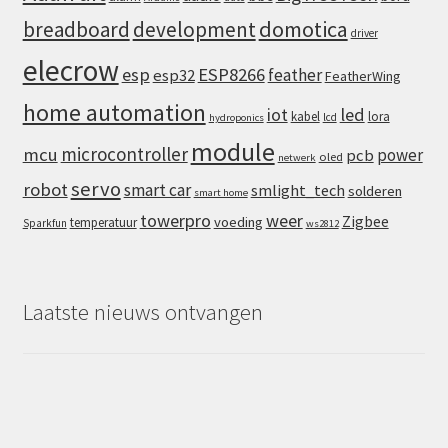
domotica
breadboard
development
driver
elecrow
esp
ESP8266
feather
esp32
FeatherWing
home automation
iot
led
kabel
lora
lcd
hydroponics
module
microcontroller
mcu
power
pcb
oled
netwerk
servo
robot
smart car
smlight_tech
solderen
smart home
towerpro
weer
Zigbee
voeding
temperatuur
Sparkfun
ws2812
Laatste nieuws ontvangen