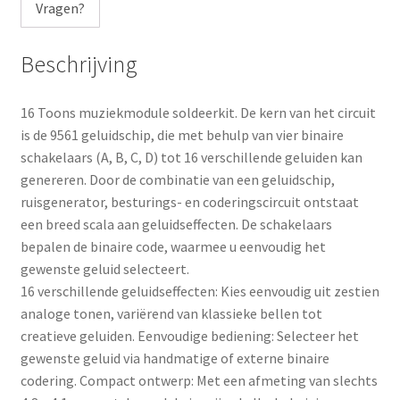
a
Vragen?
i
l
Beschrijving
a
d
16 Toons muziekmodule soldeerkit. De kern van het circuit
d
is de 9561 geluidschip, die met behulp van vier binaire
r
schakelaars (A, B, C, D) tot 16 verschillende geluiden kan
e
genereren. Door de combinatie van een geluidschip,
s
ruisgenerator, besturings- en coderingscircuit ontstaat
s
een breed scala aan geluidseffecten. De schakelaars
t
bepalen de binaire code, waarmee u eenvoudig het
o
gewenste geluid selecteert.
j
16 verschillende geluidseffecten: Kies eenvoudig uit zestien
o
analoge tonen, variërend van klassieke bellen tot
i
creatieve geluiden. Eenvoudige bediening: Selecteer het
n
gewenste geluid via handmatige of externe binaire
t
codering. Compact ontwerp: Met een afmeting van slechts
h