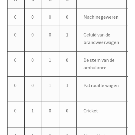
o
d
0
0
0
0
Machinegeweren
u
c
t
0
0
0
1
Geluid van de
brandweerwagen
0
0
1
0
De stem van de
ambulance
0
0
1
1
Patrouille wagen
0
1
0
0
Cricket