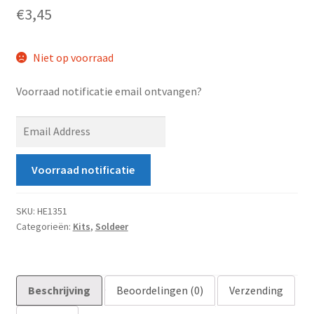
€
3,45
Niet op voorraad
Voorraad notificatie email ontvangen?
E
n
t
Voorraad notificatie
e
r
y
SKU:
HE1351
Categorieën:
Kits
,
Soldeer
o
u
r
e
Beschrijving
Beoordelingen (0)
Verzending
m