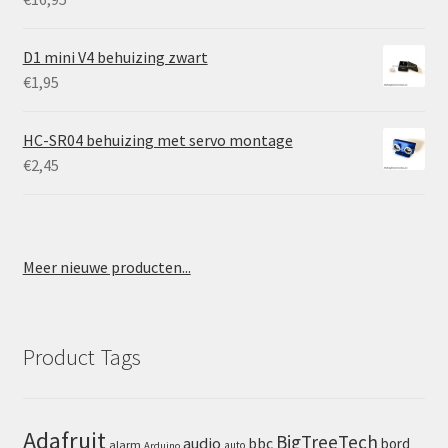
D1 mini V4 behuizing zwart
€
1,95
HC-SR04 behuizing met servo montage
€
2,45
Meer nieuwe producten...
Product Tags
Adafruit
BigTreeTech
audio
bbc
bord
alarm
auto
Arduino