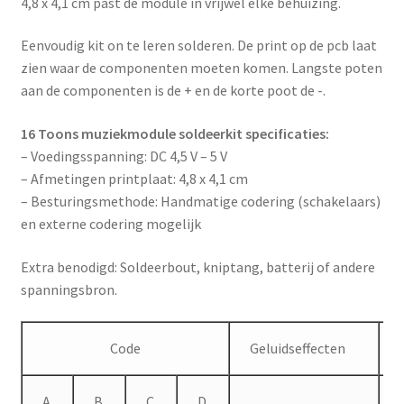
4,8 x 4,1 cm past de module in vrijwel elke behuizing.
e
w
Eenvoudig kit on te leren solderen. De print op de pcb laat
a
zien waar de componenten moeten komen. Langste poten
i
aan de componenten is de + en de korte poot de -.
t
l
16 Toons muziekmodule soldeerkit specificaties:
i
– Voedingsspanning: DC 4,5 V – 5 V
s
– Afmetingen printplaat: 4,8 x 4,1 cm
t
– Besturingsmethode: Handmatige codering (schakelaars)
f
en externe codering mogelijk
o
r
Extra benodigd: Soldeerbout, kniptang, batterij of andere
t
spanningsbron.
h
i
s
Code
Geluidseffecten
p
r
A
B
C
D