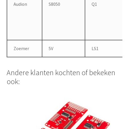
Audion
S8050
Q1
Zoemer
5V
LS1
Andere klanten kochten of bekeken
ook: