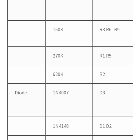
150K
R3 R6–R9
270K
R1 R5
620K
R2
Diode
1N4007
D3
1N4148
D1 D2