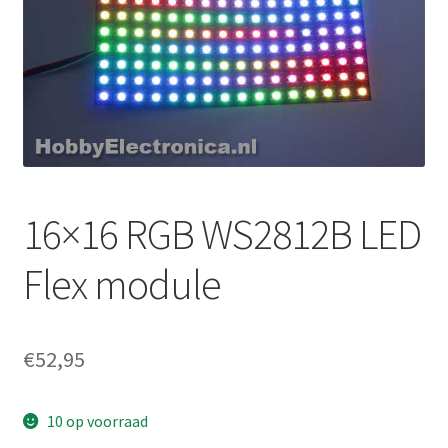
16×16 RGB WS2812B LED
Flex module
€
52,95
10 op voorraad