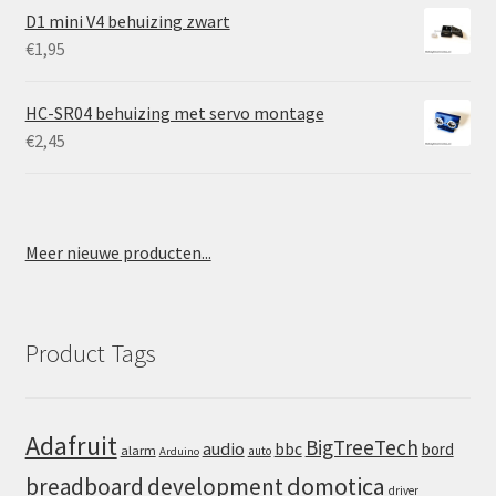
D1 mini V4 behuizing zwart
€
1,95
HC-SR04 behuizing met servo montage
€
2,45
Meer nieuwe producten...
Product Tags
Adafruit
BigTreeTech
audio
bbc
bord
alarm
auto
Arduino
domotica
breadboard
development
driver