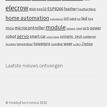
elecrow
esp
ESP8266
feather
esp32
FeatherWing
home automation
iot
led
kabel
lora
lcd
hydroponics
module
microcontroller
mcu
power
pcb
oled
netwerk
servo
robot
smart car
smlight_tech
solderen
smart home
towerpro
weer
Zigbee
voeding
temperatuur
Sparkfun
ws2812
Laatste nieuws ontvangen
© HobbyElectronica 2026