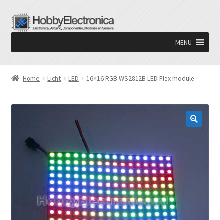
Ga
Ga
door
naar
MENU
naar
de
navigatie
inhoud
Home
Licht
LED
16×16 RGB WS2812B LED Flex module