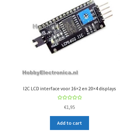
I2C LCD interface voor 16×2 en 20×4 displays
Rated
€
1,95
5.00
out
of 5
Add to cart