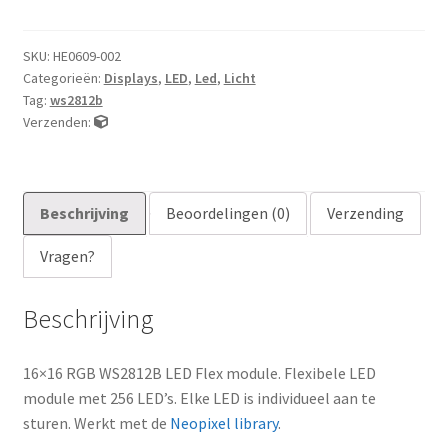
WS2812B
LED
Flex
SKU:
HE0609-002
Categorieën:
Displays
,
LED
,
Led
,
Licht
module
Tag:
ws2812b
aantal
Verzenden:
Beschrijving
Beoordelingen (0)
Verzending
Vragen?
Beschrijving
16×16 RGB WS2812B LED Flex module. Flexibele LED
module met 256 LED’s. Elke LED is individueel aan te
sturen. Werkt met de
Neopixel library
.