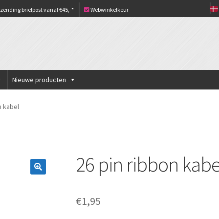
zending briefpost vanaf €45,-*
Webwinkelkeur
Nieuwe producten
n kabel
26 pin ribbon kabe
€
1,95