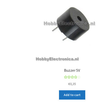
Buzzer 5V
Rated
€
0,35
4.00
out of
Add to cart
5