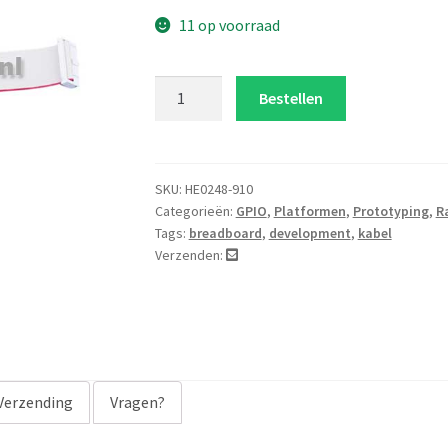
11 op voorraad
26
Bestellen
pin
ribbon
kabel
aantal
SKU:
HE0248-910
Categorieën:
GPIO
,
Platformen
,
Prototyping
,
R
Tags:
breadboard
,
development
,
kabel
Verzenden:
Verzending
Vragen?