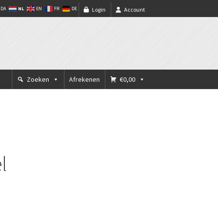
NL
DA
EN
FR
DE
Login
Account
Zoeken
Afrekenen
€0,00
l