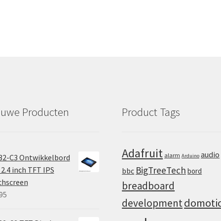
euwe Producten
Product Tags
Adafruit
audio
alarm
32-C3 Ontwikkelbord
Arduino
BigTreeTech
2.4 inch TFT IPS
bbc
bord
chscreen
breadboard
95
domoti
development