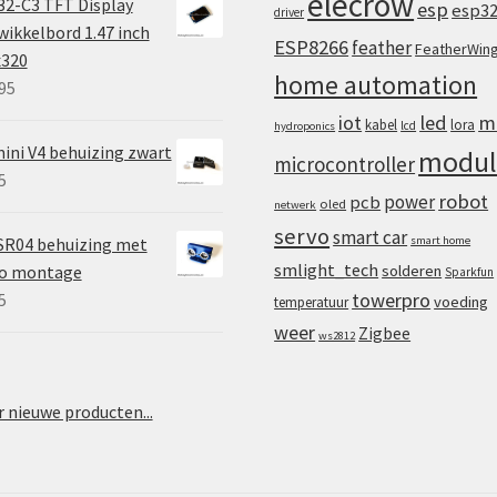
elecrow
2-C3 TFT Display
esp
esp3
driver
ikkelbord 1.47 inch
ESP8266
feather
FeatherWin
x320
home automation
95
iot
led
m
kabel
lora
lcd
hydroponics
ini V4 behuizing zwart
modul
microcontroller
5
robot
power
pcb
oled
netwerk
servo
smart car
SR04 behuizing met
smart home
smlight_tech
vo montage
solderen
Sparkfun
towerpro
5
voeding
temperatuur
weer
Zigbee
ws2812
 nieuwe producten...