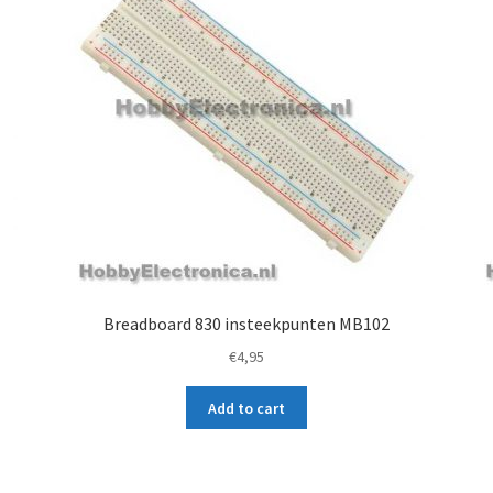
Breadboard 830 insteekpunten MB102
€
4,95
Add to cart