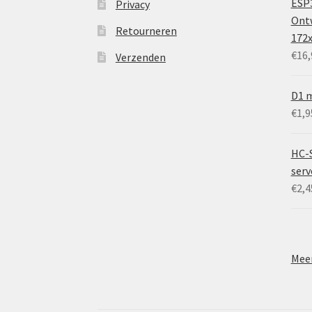
ESP3
Privacy
Ontw
Retourneren
172
€
16,
Verzenden
D1 m
€
1,9
HC-
ser
€
2,4
Meer