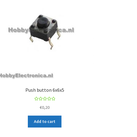
Push button 6x6x5
Rated
€
0,20
5.00
out
of 5
Add to cart