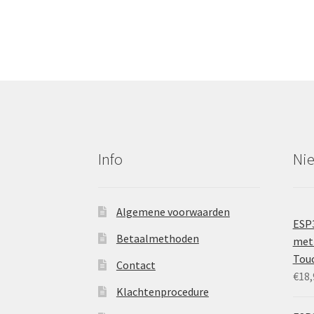
Info
Ni
Algemene voorwaarden
ESP
Betaalmethoden
met 
Tou
Contact
€
18,
Klachtenprocedure