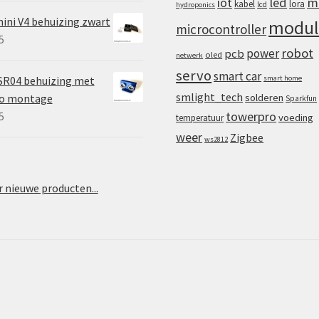
iot
led
m
kabel
lora
lcd
hydroponics
ini V4 behuizing zwart
modul
microcontroller
5
robot
power
pcb
oled
netwerk
servo
smart car
SR04 behuizing met
smart home
smlight_tech
vo montage
solderen
Sparkfun
towerpro
5
voeding
temperatuur
weer
Zigbee
ws2812
 nieuwe producten...