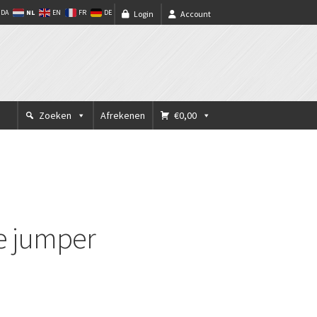
NL
DA
EN
FR
DE
Login
Account
Zoeken
Afrekenen
€0,00
le jumper