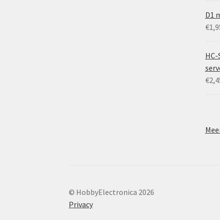
D1 m
€
1,9
HC-
ser
€
2,4
Meer
© HobbyElectronica 2026
Privacy