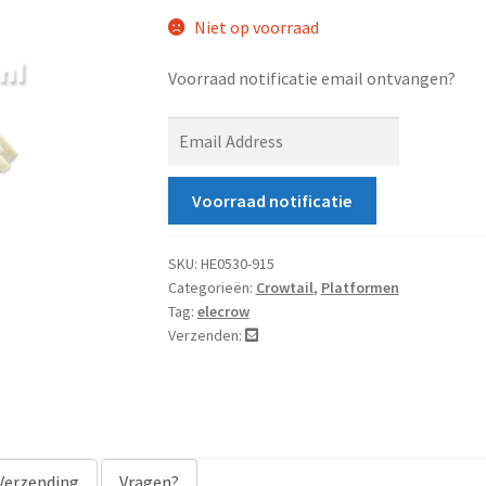
Niet op voorraad
Voorraad notificatie email ontvangen?
E
n
t
Voorraad notificatie
e
r
y
SKU:
HE0530-915
Categorieën:
Crowtail
,
Platformen
o
Tag:
elecrow
u
Verzenden:
r
e
m
a
i
Verzending
Vragen?
l