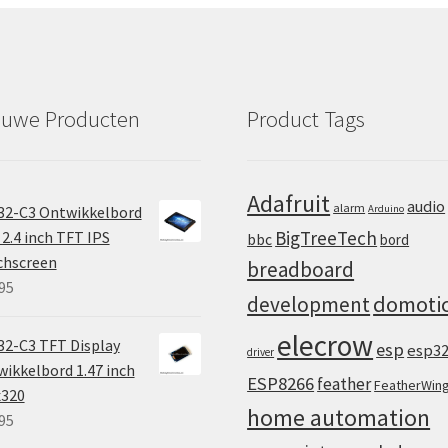
c
t
euwe Producten
Product Tags
Adafruit
audio
alarm
32-C3 Ontwikkelbord
Arduino
BigTreeTech
2.4 inch TFT IPS
bbc
bord
chscreen
breadboard
95
domoti
development
elecrow
2-C3 TFT Display
esp
esp3
driver
ikkelbord 1.47 inch
ESP8266
feather
FeatherWin
x320
home automation
95