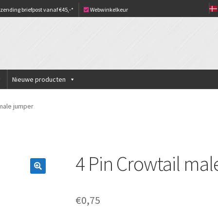
zending briefpost vanaf €45,-*
Webwinkelkeur
Nieuwe producten
 male jumper
4 Pin Crowtail ma
€
0,75