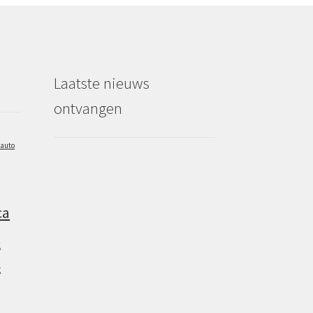
Laatste nieuws
ontvangen
auto
ca
2
g