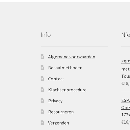
Info
Ni
Algemene voorwaarden
ESP
Betaalmethoden
met 
Tou
Contact
€
18,
Klachtenprocedure
ESP3
Privacy
Ontw
Retourneren
172
€
16,
Verzenden