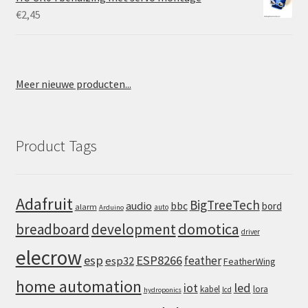
€
2,45
Meer nieuwe producten...
Product Tags
Adafruit
BigTreeTech
audio
bbc
bord
alarm
auto
Arduino
domotica
breadboard
development
driver
elecrow
esp
ESP8266
feather
esp32
FeatherWing
home automation
iot
led
kabel
lora
lcd
hydroponics