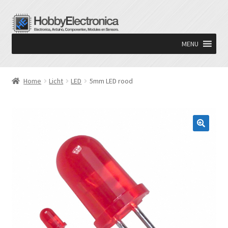
Ga
Ga
door
naar
MENU
naar
de
navigatie
inhoud
Home
Licht
LED
5mm LED rood