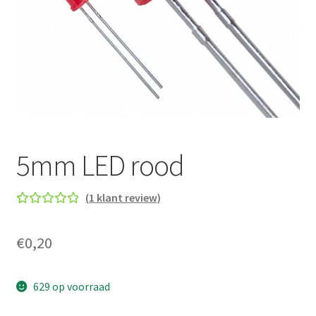
5mm LED rood
(
1
klant review)
Gewaard
1
eerd
5.00
€
0,20
op 5
gebaseer
d op
629 op voorraad
klant