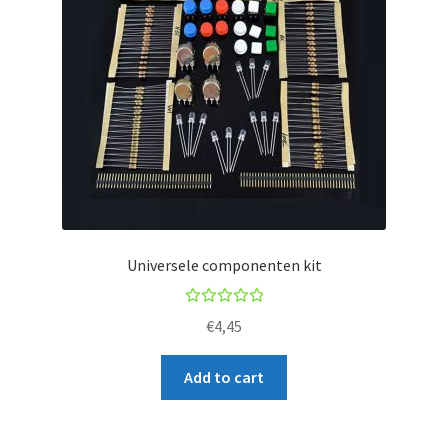
Universele componenten kit
Rated
€
4,45
5.00
out
of 5
Add to cart