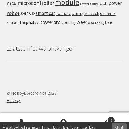
module
microcontroller
mcu
power
pcb
oled
netwerk
servo
robot
smart car
smlight_tech
solderen
smart home
towerpro
weer
Zigbee
voeding
temperatuur
Sparkfun
ws2812
Laatste nieuws ontvangen
© HobbyElectronica 2026
Privacy
0
HobbyElectronica.nl maakt gebruik van cookies
Sluit