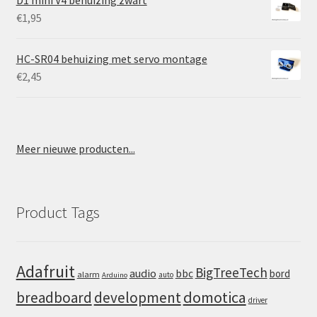
D1 mini V4 behuizing zwart
€
1,95
HC-SR04 behuizing met servo montage
€
2,45
Meer nieuwe producten...
Product Tags
Adafruit
BigTreeTech
audio
bbc
bord
alarm
auto
Arduino
domotica
breadboard
development
driver