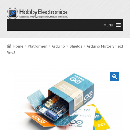
Ga
Ga
door
naar
MENU
naar
de
navigatie
inhoud
Home
Platformen
Arduino
Shields
Arduino Motor Shield
Rev3