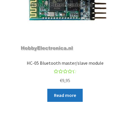
HC-05 Bluetooth master/slave module
Rated
€
9,95
4.50
out of
Read more
5