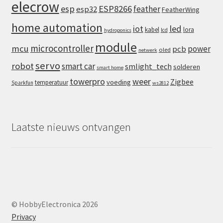
elecrow
esp
ESP8266
feather
esp32
FeatherWing
home automation
iot
led
kabel
lora
lcd
hydroponics
module
microcontroller
mcu
power
pcb
oled
netwerk
servo
robot
smart car
smlight_tech
solderen
smart home
towerpro
weer
Zigbee
voeding
temperatuur
Sparkfun
ws2812
Laatste nieuws ontvangen
© HobbyElectronica 2026
Privacy