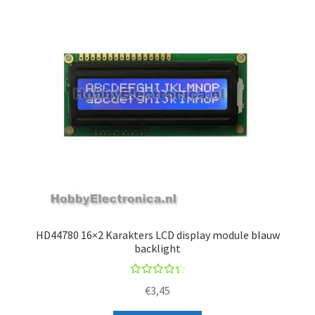
HD44780 16×2 Karakters LCD display module blauw
backlight
Rated
€
3,45
4.50
out of