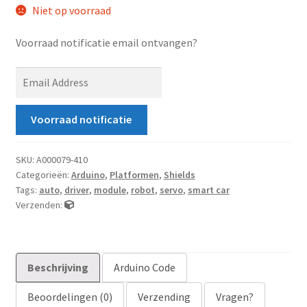
Niet op voorraad
Voorraad notificatie email ontvangen?
E
n
t
Voorraad notificatie
e
r
y
SKU:
A000079-410
Categorieën:
Arduino
,
Platformen
,
Shields
o
Tags:
auto
,
driver
,
module
,
robot
,
servo
,
smart car
u
Verzenden:
r
e
m
a
Beschrijving
Arduino Code
i
Beoordelingen (0)
Verzending
Vragen?
l