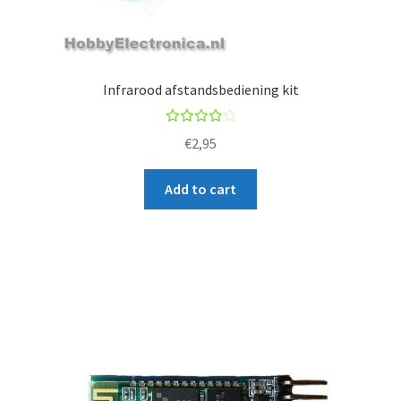
c
t
Infrarood afstandsbediening kit
Rated
€
2,95
4.00
out of
Add to cart
5