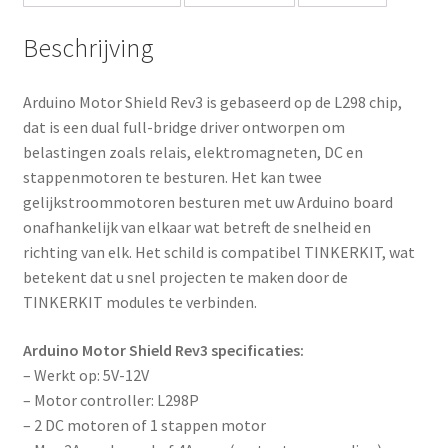
a
d
Beschrijving
d
r
Arduino Motor Shield Rev3 is gebaseerd op de L298 chip,
e
dat is een dual full-bridge driver ontworpen om
s
belastingen zoals relais, elektromagneten, DC en
s
stappenmotoren te besturen. Het kan twee
t
gelijkstroommotoren besturen met uw Arduino board
o
onafhankelijk van elkaar wat betreft de snelheid en
j
richting van elk. Het schild is compatibel TINKERKIT, wat
o
betekent dat u snel projecten te maken door de
i
TINKERKIT modules te verbinden.
n
t
Arduino Motor Shield Rev3 specificaties:
h
– Werkt op: 5V-12V
e
– Motor controller: L298P
w
– 2 DC motoren of 1 stappen motor
a