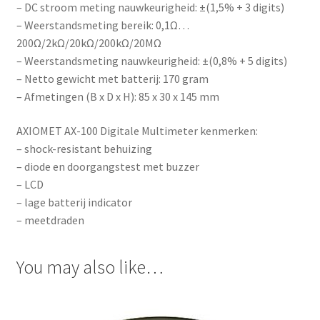
– DC stroom meting nauwkeurigheid: ±(1,5% + 3 digits)
l
– Weerstandsmeting bereik: 0,1Ω…
i
200Ω/2kΩ/20kΩ/200kΩ/20MΩ
s
– Weerstandsmeting nauwkeurigheid: ±(0,8% + 5 digits)
t
– Netto gewicht met batterij: 170 gram
f
– Afmetingen (B x D x H): 85 x 30 x 145 mm
o
r
AXIOMET AX-100 Digitale Multimeter kenmerken:
t
– shock-resistant behuizing
h
– diode en doorgangstest met buzzer
i
– LCD
s
– lage batterij indicator
p
– meetdraden
r
o
You may also like…
d
u
c
t