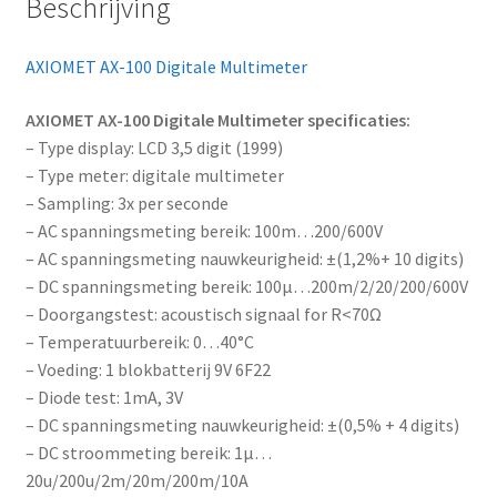
Beschrijving
d
r
AXIOMET AX-100 Digitale Multimeter
e
s
AXIOMET AX-100 Digitale Multimeter specificaties:
s
– Type display: LCD 3,5 digit (1999)
t
– Type meter: digitale multimeter
o
– Sampling: 3x per seconde
j
– AC spanningsmeting bereik: 100m…200/600V
o
– AC spanningsmeting nauwkeurigheid: ±(1,2%+ 10 digits)
i
– DC spanningsmeting bereik: 100µ…200m/2/20/200/600V
n
– Doorgangstest: acoustisch signaal for R<70Ω
t
– Temperatuurbereik: 0…40°C
h
– Voeding: 1 blokbatterij 9V 6F22
e
– Diode test: 1mA, 3V
w
– DC spanningsmeting nauwkeurigheid: ±(0,5% + 4 digits)
a
– DC stroommeting bereik: 1µ…
i
20u/200u/2m/20m/200m/10A
t