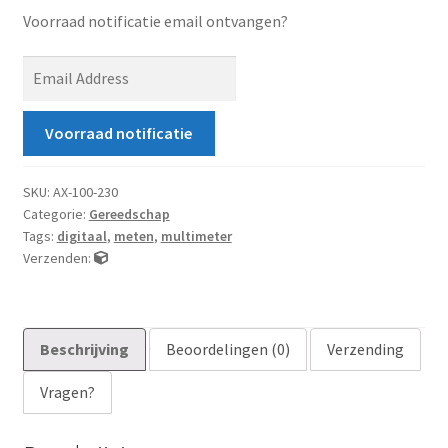
Voorraad notificatie email ontvangen?
E
n
t
Voorraad notificatie
e
r
y
SKU:
AX-100-230
Categorie:
Gereedschap
o
Tags:
digitaal
,
meten
,
multimeter
u
Verzenden:
r
e
m
a
Beschrijving
Beoordelingen (0)
Verzending
i
Vragen?
l
a
d