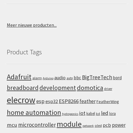
Meer nieuwe producten...
Product Tags
Adafruit
BigTreeTech
audio
bbc
bord
alarm
auto
Arduino
domotica
breadboard
development
driver
elecrow
esp
ESP8266
feather
esp32
FeatherWing
home automation
iot
led
kabel
lora
lcd
hydroponics
module
microcontroller
mcu
power
pcb
oled
netwerk