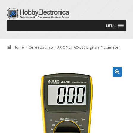
Ga
Ga
door
naar
MENU
naar
de
navigatie
inhoud
Home
Gereedschap
AXIOMET AX-100 Digitale Multimeter