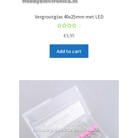
Vergrootglas 40x25mm met LED
Rated
€
3,95
4.00
out of
Add to cart
5