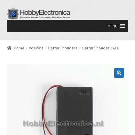
Ga
Ga
door
naar
MENU
naar
de
navigatie
inhoud
Home
Voeding
Batterij houders
Batterij houder 3xAa