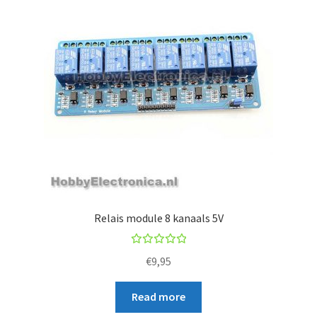
Relais module 8 kanaals 5V
Rated
€
9,95
5.00
out
of 5
Read more