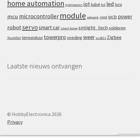
home automation
iot
led
kabel
lora
lcd
hydroponics
module
microcontroller
mcu
power
pcb
oled
netwerk
servo
robot
smart car
smlight_tech
solderen
smart home
towerpro
weer
Zigbee
voeding
temperatuur
Sparkfun
ws2812
Laatste nieuws ontvangen
© HobbyElectronica 2026
Privacy