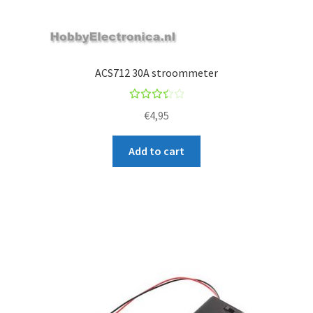
ACS712 30A stroommeter
Rated
€
4,95
3.50
out
Add to cart
of 5