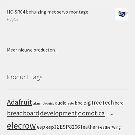
HC-SR04 behuizing met servo montage
€
2,45
Meer nieuwe producten...
Product Tags
Adafruit
BigTreeTech
audio
bbc
bord
alarm
auto
Arduino
domotica
breadboard
development
driver
elecrow
esp
ESP8266
feather
esp32
FeatherWing