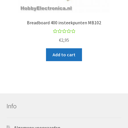
Breadboard 400 insteekpunten MB102
Rated
€
2,95
5.00
out
of 5
Add to cart
Info
Algemene voorwaarden