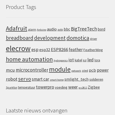
Product Tags
Adafruit
BigTreeTech
audio
bbc
bord
alarm
auto
Arduino
domotica
breadboard
development
driver
elecrow
esp
ESP8266
feather
esp32
FeatherWing
home automation
iot
led
kabel
lora
lcd
hydroponics
module
microcontroller
mcu
power
pcb
oled
netwerk
servo
robot
smart car
smlight_tech
solderen
smart home
towerpro
weer
Zigbee
voeding
temperatuur
Sparkfun
ws2812
Laatste nieuws ontvangen