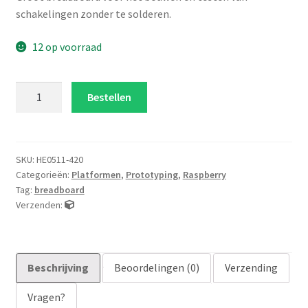
schakelingen zonder te solderen.
12 op voorraad
Breadboard
Bestellen
1660
insteekpunten
aantal
SKU:
HE0511-420
Categorieën:
Platformen
,
Prototyping
,
Raspberry
Tag:
breadboard
Verzenden:
Beschrijving
Beoordelingen (0)
Verzending
Vragen?