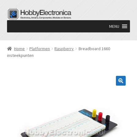
Ga
Ga
door
naar
MENU
naar
de
navigatie
inhoud
Home
Platformen
Raspberry
Breadboard 1660
insteekpunten