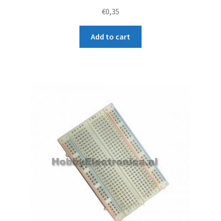
Rated
€
0,35
4.00
out of
Add to cart
5