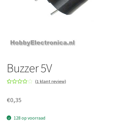
Buzzer 5V
(
1
klant review)
Gewaa
1
rdeerd
€
0,35
4.00
op
5
gebase
128 op voorraad
erd op