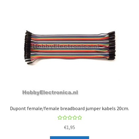
Dupont female/female breadboard jumper kabels 20cm.
Rated
€
1,95
5.00
out
of 5