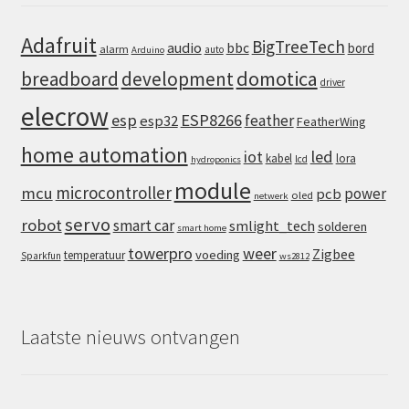
Adafruit
BigTreeTech
audio
bbc
bord
alarm
auto
Arduino
domotica
breadboard
development
driver
elecrow
esp
ESP8266
feather
esp32
FeatherWing
home automation
iot
led
kabel
lora
lcd
hydroponics
module
microcontroller
mcu
power
pcb
oled
netwerk
servo
robot
smart car
smlight_tech
solderen
smart home
towerpro
weer
Zigbee
voeding
temperatuur
Sparkfun
ws2812
Laatste nieuws ontvangen