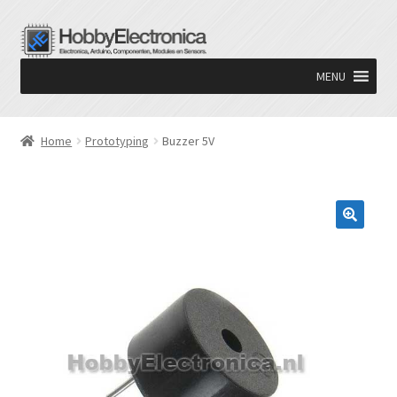
Ga
Ga
door
naar
MENU
naar
de
navigatie
inhoud
Home
Prototyping
Buzzer 5V