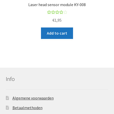
Laser head sensor module KY-008
Rated
€
1,95
4.00
out of
Add to cart
5
Info
Algemene voorwaarden
Betaalmethoden