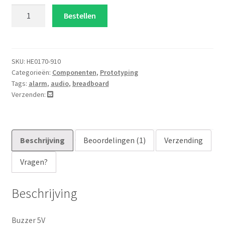
klant
Buzzer
Bestellen
waard
5V
ering
aantal
SKU:
HE0170-910
Categorieën:
Componenten
,
Prototyping
Tags:
alarm
,
audio
,
breadboard
Verzenden:
Beschrijving
Beoordelingen (1)
Verzending
Vragen?
Beschrijving
Buzzer 5V