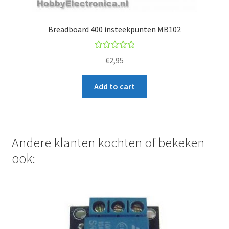
Breadboard 400 insteekpunten MB102
Rated
€
2,95
5.00
out
of 5
Add to cart
Andere klanten kochten of bekeken
ook: