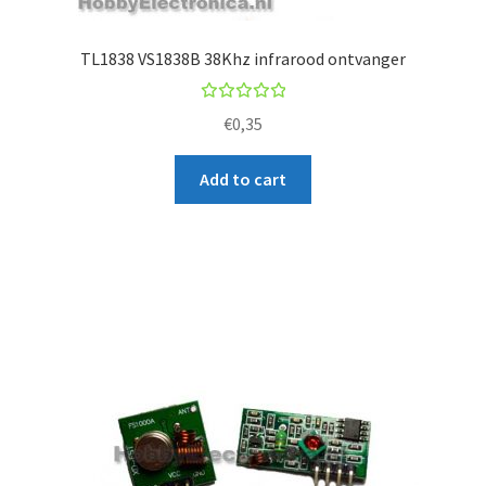
TL1838 VS1838B 38Khz infrarood ontvanger
Rated
€
0,35
5.00
out
of 5
Add to cart