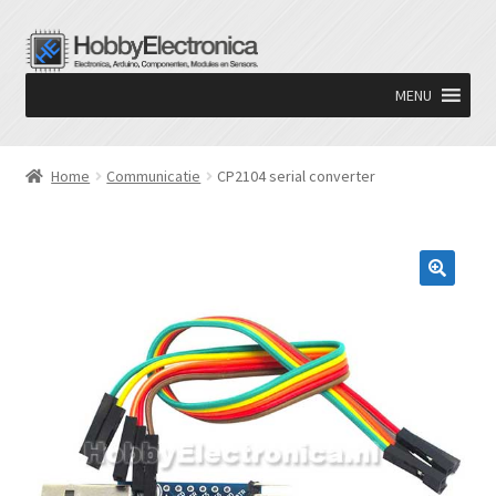
Ga
Ga
door
naar
MENU
naar
de
navigatie
inhoud
Home
Communicatie
CP2104 serial converter