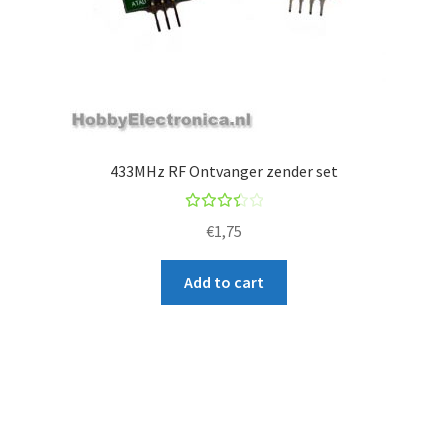
433MHz RF Ontvanger zender set
Rated
€
1,75
3.50
out
Add to cart
of 5