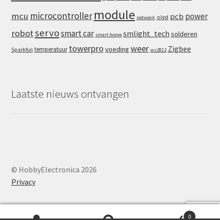
module
microcontroller
mcu
power
pcb
oled
netwerk
servo
robot
smart car
smlight_tech
solderen
smart home
towerpro
weer
Zigbee
voeding
temperatuur
Sparkfun
ws2812
Laatste nieuws ontvangen
© HobbyElectronica 2026
Privacy
0