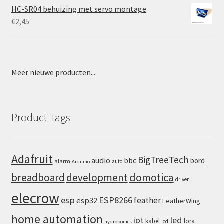
HC-SR04 behuizing met servo montage
€
2,45
Meer nieuwe producten...
Product Tags
Adafruit
BigTreeTech
audio
bbc
bord
alarm
auto
Arduino
domotica
breadboard
development
driver
elecrow
esp
ESP8266
feather
esp32
FeatherWing
home automation
iot
led
kabel
lora
lcd
hydroponics