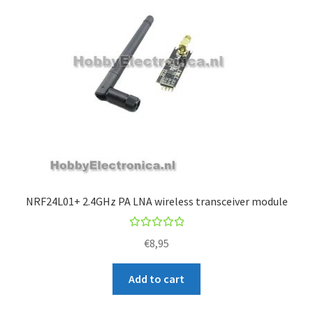
NRF24L01+ 2.4GHz PA LNA wireless transceiver module
Rated
€
8,95
5.00
out
of 5
Add to cart