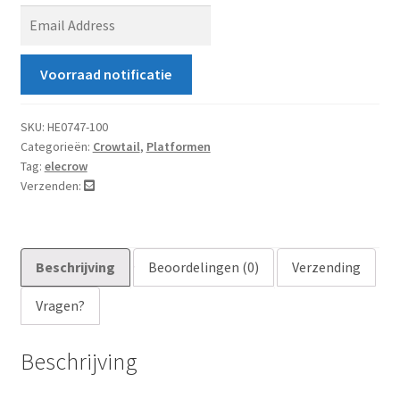
E
n
t
Voorraad notificatie
e
r
y
SKU:
HE0747-100
Categorieën:
Crowtail
,
Platformen
o
Tag:
elecrow
u
Verzenden:
r
e
m
a
Beschrijving
Beoordelingen (0)
Verzending
i
Vragen?
l
a
d
Beschrijving
d
r