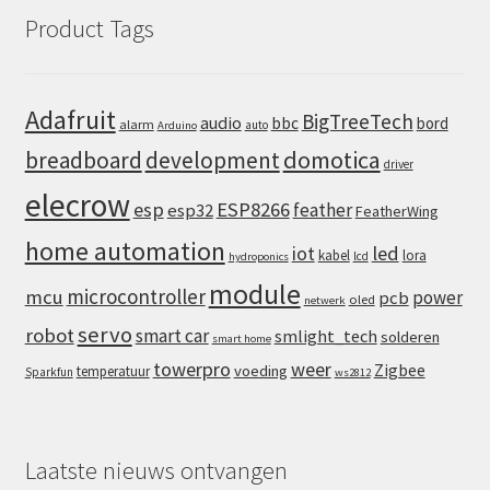
Product Tags
Adafruit
BigTreeTech
audio
bbc
bord
alarm
auto
Arduino
domotica
breadboard
development
driver
elecrow
esp
ESP8266
feather
esp32
FeatherWing
home automation
iot
led
kabel
lora
lcd
hydroponics
module
microcontroller
mcu
power
pcb
oled
netwerk
servo
robot
smart car
smlight_tech
solderen
smart home
towerpro
weer
Zigbee
voeding
temperatuur
Sparkfun
ws2812
Laatste nieuws ontvangen