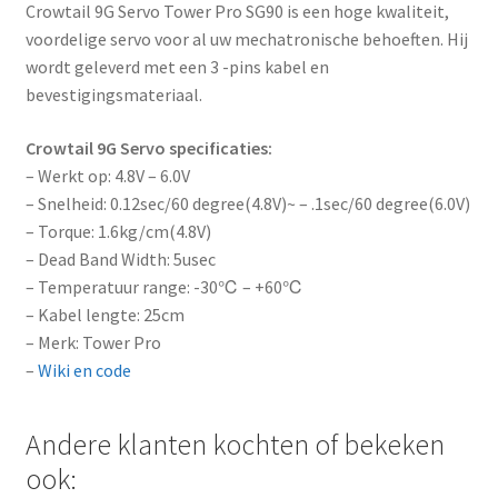
Crowtail 9G Servo Tower Pro SG90 is een hoge kwaliteit,
e
voordelige servo voor al uw mechatronische behoeften. Hij
s
wordt geleverd met een 3 -pins kabel en
s
bevestigingsmateriaal.
t
o
Crowtail 9G Servo specificaties:
j
– Werkt op: 4.8V – 6.0V
o
– Snelheid: 0.12sec/60 degree(4.8V)~ – .1sec/60 degree(6.0V)
i
– Torque: 1.6kg/cm(4.8V)
n
– Dead Band Width: 5usec
t
– Temperatuur range: -30℃ – +60℃
h
– Kabel lengte: 25cm
e
– Merk: Tower Pro
w
–
Wiki en code
a
i
Andere klanten kochten of bekeken
t
l
ook:
i