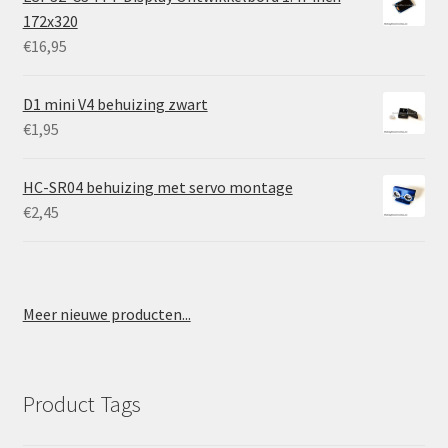
172x320
€
16,95
D1 mini V4 behuizing zwart
€
1,95
HC-SR04 behuizing met servo montage
€
2,45
Meer nieuwe producten...
Product Tags