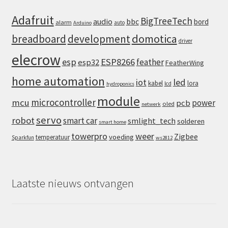
Adafruit
BigTreeTech
audio
bbc
bord
alarm
auto
Arduino
domotica
breadboard
development
driver
elecrow
esp
ESP8266
feather
esp32
FeatherWing
home automation
iot
led
kabel
lora
lcd
hydroponics
module
microcontroller
mcu
power
pcb
oled
netwerk
servo
robot
smart car
smlight_tech
solderen
smart home
towerpro
weer
Zigbee
voeding
temperatuur
Sparkfun
ws2812
Laatste nieuws ontvangen