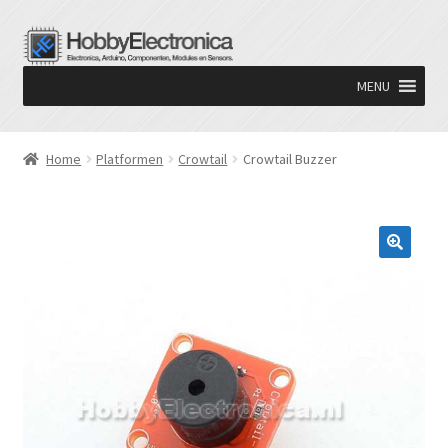
Ga
Ga
door
naar
MENU
naar
de
navigatie
inhoud
Home
Platformen
Crowtail
Crowtail Buzzer