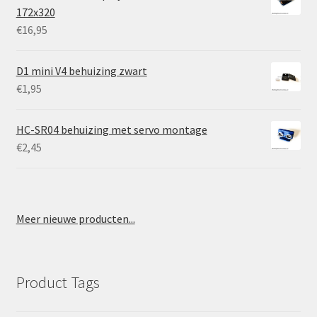
172x320
€
16,95
D1 mini V4 behuizing zwart
€
1,95
HC-SR04 behuizing met servo montage
€
2,45
Meer nieuwe producten...
Product Tags