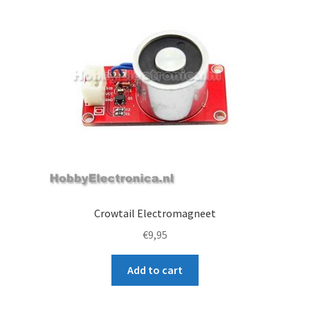
s
t
f
o
r
t
h
i
s
p
r
o
Crowtail Electromagneet
d
€
9,95
u
c
Add to cart
t