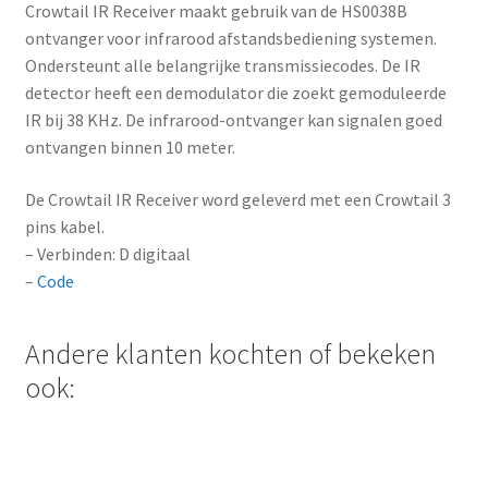
Crowtail IR Receiver maakt gebruik van de HS0038B
e
ontvanger voor infrarood afstandsbediening systemen.
s
Ondersteunt alle belangrijke transmissiecodes. De IR
s
detector heeft een demodulator die zoekt gemoduleerde
t
IR bij 38 KHz. De infrarood-ontvanger kan signalen goed
o
ontvangen binnen 10 meter.
j
o
De Crowtail IR Receiver word geleverd met een Crowtail 3
i
pins kabel.
n
– Verbinden: D digitaal
t
–
Code
h
e
Andere klanten kochten of bekeken
w
a
ook:
i
t
l
i