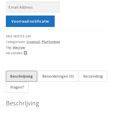
E
n
t
Voorraad notificatie
e
r
y
SKU:
HE0715-100
Categorieën:
Crowtail
,
Platformen
o
Tag:
elecrow
u
Verzenden:
r
e
m
a
Beschrijving
Beoordelingen (0)
Verzending
i
Vragen?
l
a
d
Beschrijving
d
r