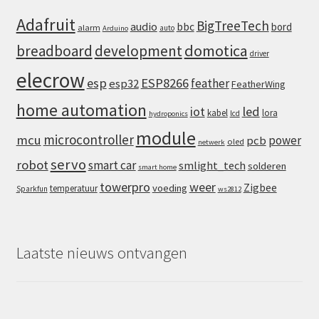
Adafruit
BigTreeTech
audio
bbc
bord
alarm
auto
Arduino
domotica
breadboard
development
driver
elecrow
esp
ESP8266
feather
esp32
FeatherWing
home automation
iot
led
kabel
lora
lcd
hydroponics
module
microcontroller
mcu
power
pcb
oled
netwerk
servo
robot
smart car
smlight_tech
solderen
smart home
towerpro
weer
Zigbee
voeding
temperatuur
Sparkfun
ws2812
Laatste nieuws ontvangen