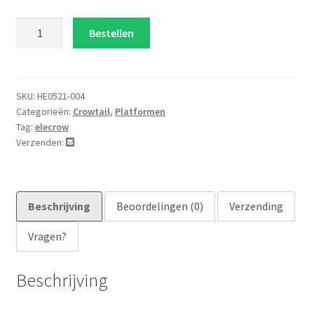
Crowtail
Bestellen
Nano
Base
Board
aantal
SKU:
HE0521-004
Categorieën:
Crowtail
,
Platformen
Tag:
elecrow
Verzenden:
Beschrijving
Beoordelingen (0)
Verzending
Vragen?
Beschrijving