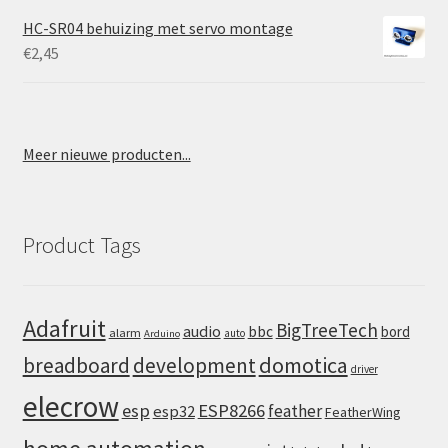
HC-SR04 behuizing met servo montage
€
2,45
Meer nieuwe producten...
Product Tags
Adafruit
BigTreeTech
audio
bbc
bord
alarm
auto
Arduino
domotica
breadboard
development
driver
elecrow
esp
ESP8266
feather
esp32
FeatherWing