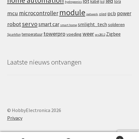
home automation
iot
led
kabel
lora
lcd
hydroponics
module
microcontroller
mcu
power
pcb
oled
netwerk
servo
robot
smart car
smlight_tech
solderen
smart home
towerpro
weer
Zigbee
voeding
temperatuur
Sparkfun
ws2812
Laatste nieuws ontvangen
© HobbyElectronica 2026
Privacy