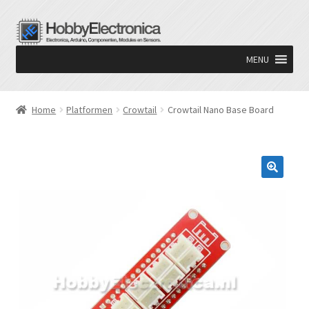
Ga
Ga
door
naar
MENU
naar
de
navigatie
inhoud
Home
Platformen
Crowtail
Crowtail Nano Base Board