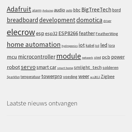
Adafruit
BigTreeTech
audio
bbc
bord
alarm
auto
Arduino
domotica
breadboard
development
driver
elecrow
esp
ESP8266
feather
esp32
FeatherWing
home automation
iot
led
kabel
lora
lcd
hydroponics
module
microcontroller
mcu
power
pcb
oled
netwerk
servo
robot
smart car
smlight_tech
solderen
smart home
towerpro
weer
Zigbee
voeding
temperatuur
Sparkfun
ws2812
Laatste nieuws ontvangen