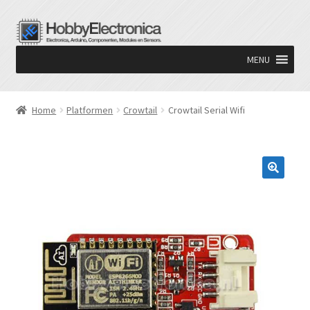
Ga
Ga
door
naar
MENU
naar
de
navigatie
inhoud
Home
Platformen
Crowtail
Crowtail Serial Wifi