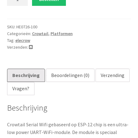
Serial
Wifi
aantal
SKU:
HE0726-100
Categorieën:
Crowtail
,
Platformen
Tag:
elecrow
Verzenden:
Beschrijving
Beoordelingen (0)
Verzending
Vragen?
Beschrijving
Crowtail Serial Wifi gebaseerd op ESP-12 chip is een ultra-
low power UART-WiFi-module. De module is speciaal