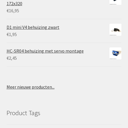
172x320
€
16,95
D1 mini V4 behuizing zwart
€
1,95
HC-SR04 behuizing met servo montage
€
2,45
Meer nieuwe producten...
Product Tags