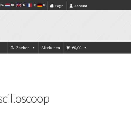
NL
DA
EN
FR
DE
Login
Account
Zoeken
Afrekenen
€0,00
scilloscoop