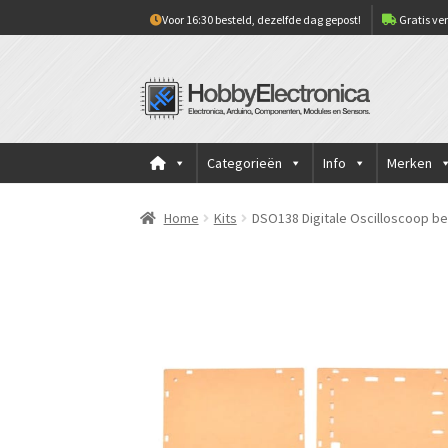
Voor 16:30 besteld, dezelfde dag gepost!
Gratis ver
Ga
Ga
door
naar
naar
de
navigatie
inhoud
Categorieën
Info
Merken
Home
Kits
DSO138 Digitale Oscilloscoop be