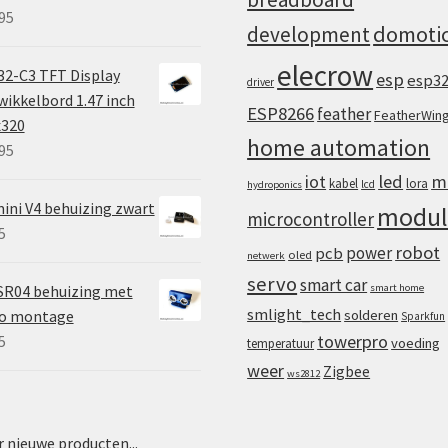
95
domoti
development
elecrow
2-C3 TFT Display
esp
esp3
driver
ikkelbord 1.47 inch
ESP8266
feather
FeatherWin
x320
home automation
95
iot
led
m
kabel
lora
lcd
hydroponics
ini V4 behuizing zwart
modul
microcontroller
5
robot
power
pcb
oled
netwerk
servo
smart car
SR04 behuizing met
smart home
smlight_tech
vo montage
solderen
Sparkfun
towerpro
5
voeding
temperatuur
weer
Zigbee
ws2812
 nieuwe producten...