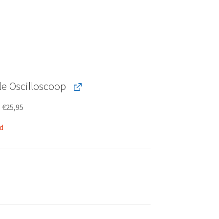
le Oscilloscoop
r
€
25,95
d