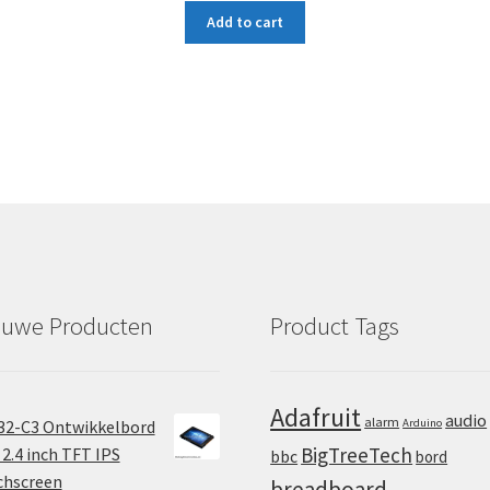
Add to cart
euwe Producten
Product Tags
Adafruit
audio
alarm
32-C3 Ontwikkelbord
Arduino
BigTreeTech
2.4 inch TFT IPS
bbc
bord
chscreen
breadboard