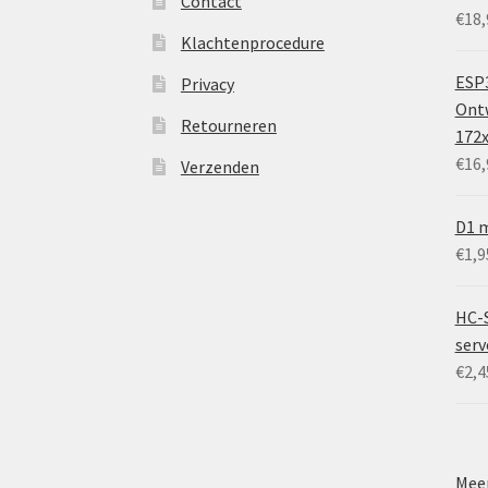
Contact
€
18,
Klachtenprocedure
ESP3
Privacy
Ontw
Retourneren
172
€
16,
Verzenden
D1 m
€
1,9
HC-
ser
€
2,4
Meer