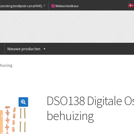
zending briefpost vanaf €45,-*
Webwinkelkeur
Nieuwe producten
huizing
DSO138 Digitale O
behuizing