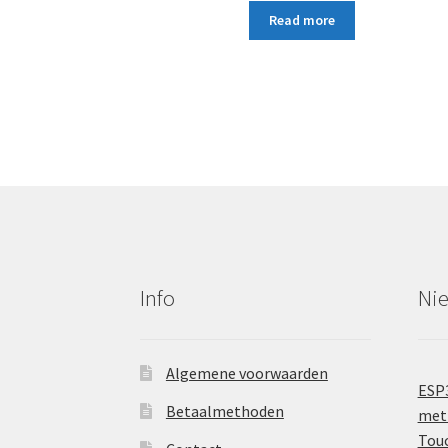
Read more
Info
Ni
Algemene voorwaarden
ESP
Betaalmethoden
met 
Tou