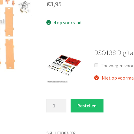
€
3,95
4 op voorraad
DSO138 Digita
Toevoegen voo
Niet op voorraa
DSO138
Bestellen
Digitale
Oscilloscoop
behuizing
aantal
SKU:
HE0303-002