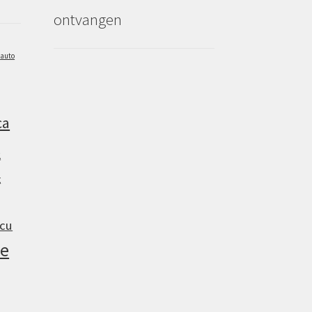
ontvangen
auto
ca
2
g
cu
e