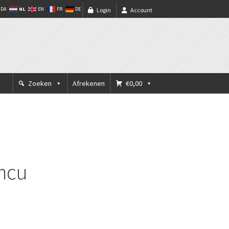
NL
DA
EN
FR
DE
Login
Account
Zoeken
Afrekenen
€0,00
 mcu