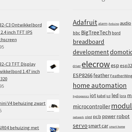
Adafruit
audio
alarm
32-C3 Ontwikkelbord
Arduino
BigTreeTech
2.4 inch TFT IPS
bbc
bord
chscreen
breadboard
95
domoti
development
elecrow
2-C3 TFT Display
esp
esp3
driver
ikkelbord 1.47 inch
ESP8266
feather
FeatherWin
x320
home automation
95
iot
led
m
kabel
lora
lcd
hydroponics
ini V4 behuizing zwart
modul
microcontroller
5
robot
power
pcb
oled
netwerk
servo
smart car
SR04 behuizing met
smart home