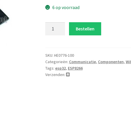
6 op voorraad
Esp32
Bestellen
WiFi
bt
ble
mcu
SKU:
HE0776-100
Categorieën:
Communicatie
,
Componenten
,
Wi
aantal
Tags:
esp32
,
ESP8266
Verzenden: