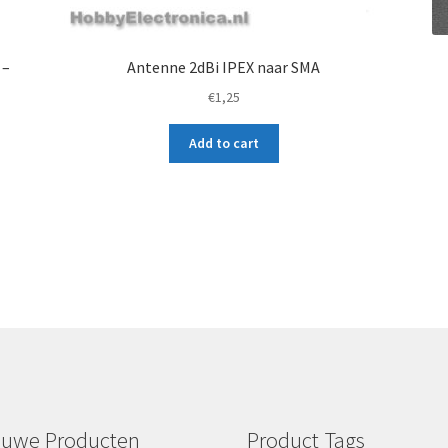
 –
Antenne 2dBi IPEX naar SMA
€
1,25
Add to cart
euwe Producten
Product Tags