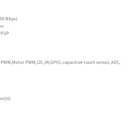
150 Mbps)
on
n/P2P
D PWM,Motor PWM,I2S ,IR,GPIO, capacitive touch sensor, ADC,
mm(H)