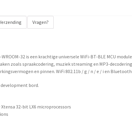
Verzending
Vragen?
ROOM-32 is een krachtige universele WiFi-BT-BLE MCU module v
aken zoals spraakcodering, muziek streaming en MP3-decodering.
ingsvermogen en pinnen. WiFi 802.11b / g / n / e / i en Bluetooth
t development bord.
Xtensa 32-bit LX6 microprocessors
ions