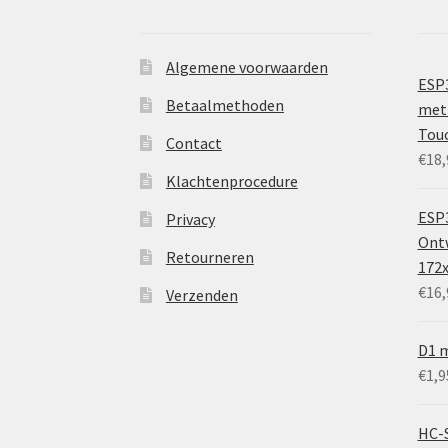
Algemene voorwaarden
ESP
Betaalmethoden
met 
Tou
Contact
€
18,
Klachtenprocedure
ESP3
Privacy
Ontw
Retourneren
172
€
16,
Verzenden
D1 m
€
1,9
HC-