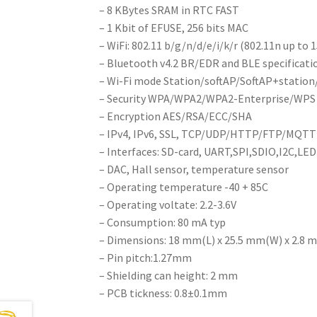
– 8 KBytes SRAM in RTC FAST
– 1 Kbit of EFUSE, 256 bits MAC
– WiFi: 802.11 b/g/n/d/e/i/k/r (802.11n up to 
– Bluetooth v4.2 BR/EDR and BLE specificati
– Wi-Fi mode Station/softAP/SoftAP+statio
– Security WPA/WPA2/WPA2-Enterprise/WPS
– Encryption AES/RSA/ECC/SHA
– IPv4, IPv6, SSL, TCP/UDP/HTTP/FTP/MQTT
– Interfaces: SD-card, UART,SPI,SDIO,I2C,LE
– DAC, Hall sensor, temperature sensor
– Operating temperature -40 + 85C
– Operating voltate: 2.2-3.6V
– Consumption: 80 mA typ
– Dimensions: 18 mm(L) x 25.5 mm(W) x 2.8 
– Pin pitch:1.27mm
– Shielding can height: 2 mm
– PCB tickness: 0.8±0.1mm