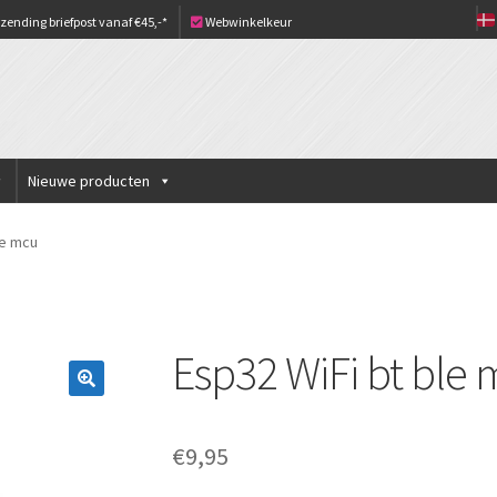
zending briefpost vanaf €45,-*
Webwinkelkeur
Nieuwe producten
le mcu
Esp32 WiFi bt ble
€
9,95