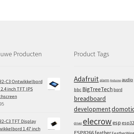
c
t
euwe Producten
Product Tags
Adafruit
audio
alarm
32-C3 Ontwikkelbord
Arduino
BigTreeTech
2.4 inch TFT IPS
bbc
bord
chscreen
breadboard
95
domoti
development
elecrow
2-C3 TFT Display
esp
esp3
driver
ikkelbord 1.47 inch
ESP8266
feather
FeatherWin