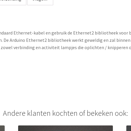
a
d
d
r
ndaard Ethernet-kabel en gebruik de Ethernet2 bibliotheek voor 
e
n. De Arduino Ethernet2 bibliotheek werkt geweldig en zal binnen
s
zowel verbinding en activiteit lampjes die oplichten / knipperen 
s
t
o
j
o
i
n
t
h
Andere klanten kochten of bekeken ook:
e
w
a