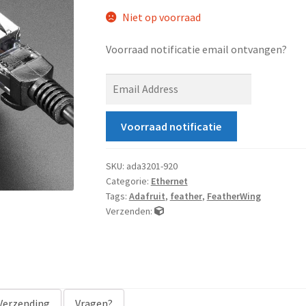
Niet op voorraad
Voorraad notificatie email ontvangen?
E
n
t
Voorraad notificatie
e
r
y
SKU:
ada3201-920
Categorie:
Ethernet
o
Tags:
Adafruit
,
feather
,
FeatherWing
u
Verzenden:
r
e
m
a
i
Verzending
Vragen?
l