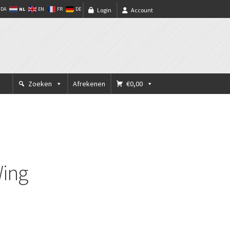
NL
DA
EN
FR
DE
Login
Account
Zoeken
Afrekenen
€0,00
Wing