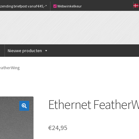
zending briefpost vanaf €45,-*
Webwinkelkeur
Nieuwe producten
eatherWing
Ethernet Feather
€
24,95