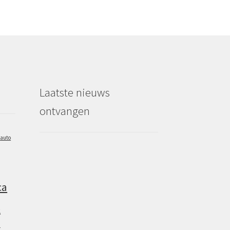
Laatste nieuws
ontvangen
auto
ca
2
g