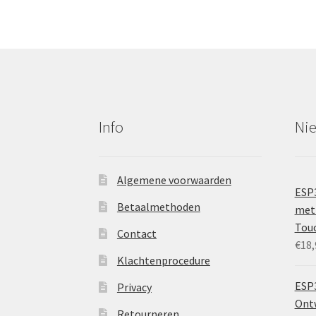
Info
Ni
Algemene voorwaarden
ESP
Betaalmethoden
met 
Tou
Contact
€
18,
Klachtenprocedure
ESP3
Privacy
Ontw
Retourneren