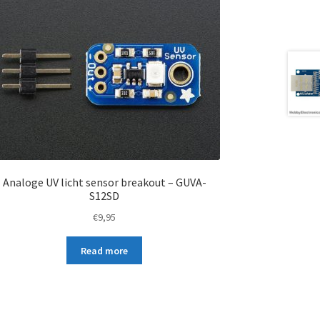
Analoge UV licht sensor breakout – GUVA-
S12SD
€
9,95
Read more