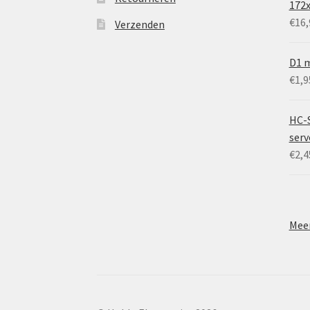
172
€
16,
Verzenden
D1 m
€
1,9
HC-
ser
€
2,4
Meer