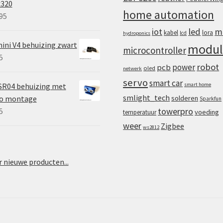
x320
home automation
95
iot
led
m
kabel
lora
lcd
hydroponics
ini V4 behuizing zwart
modul
microcontroller
5
robot
power
pcb
oled
netwerk
servo
smart car
SR04 behuizing met
smart home
smlight_tech
vo montage
solderen
Sparkfun
towerpro
5
voeding
temperatuur
weer
Zigbee
ws2812
 nieuwe producten...