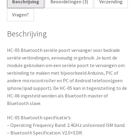
Beschrijving
Beoordelingen (3)
Verzending
i
Vragen?
l
a
d
Beschrijving
d
r
HC-05 Bluetooth seriële poort vervanger voor bedrade
e
seriële verbindingen, eenvoudig in gebruik. Je kunt de
s
module gebruiken om een seriële poort te vervangen om
s
verbinding te maken met bijvoorbeeld Arduino, PIC of
t
andere microcontroller en PC of Android telefoon(geen
o
iphone/ipad support). De HC-05 kan in tegenstelling to de
j
HC-06 ingesteld worden als Bluetooth master of
o
Bluetooth slave.
i
n
HC-05 Bluetooth specificatie’s:
t
– Operating Frequency Band: 2.4GHz unlicensed ISM band.
h
– Bluetooth Specification: V2.0+EDR.