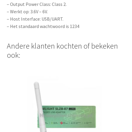
e
– Output Power Class: Class 2.
w
– Werkt op: 3.6V – 6V.
a
– Host Interface: USB/UART.
i
– Het standaard wachtwoord is 1234
t
l
Andere klanten kochten of bekeken
i
s
ook:
t
f
o
r
t
h
i
s
p
r