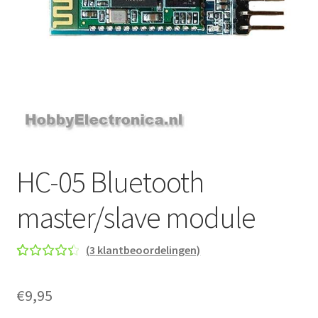
HC-05 Bluetooth
master/slave module
(
3
klantbeoordelingen)
Gewaar
2
deerd
€
9,95
4.50
op