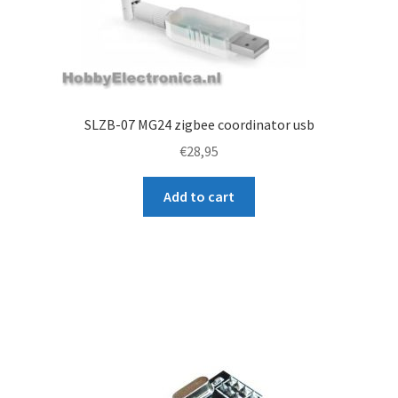
o
d
u
c
t
SLZB-07 MG24 zigbee coordinator usb
€
28,95
Add to cart