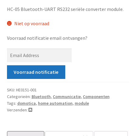
5
gebasee
HC-05 Bluetooth-UART RS232 seriële converter module.
rd op
Niet op voorraad
klant
waarde
Voorraad notificatie email ontvangen?
ringen
E
n
t
Voorraad notificatie
e
r
y
SKU:
HE0151-001
Categorieën:
Bluetooth
,
Communicatie
,
Componenten
o
Tags:
domotica
,
home automation
,
module
u
Verzenden:
r
e
m
a