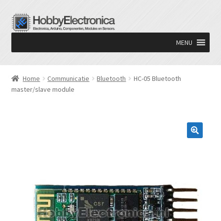
Ga
Ga
door
naar
MENU
naar
de
navigatie
inhoud
Home
Communicatie
Bluetooth
HC-05 Bluetooth
master/slave module