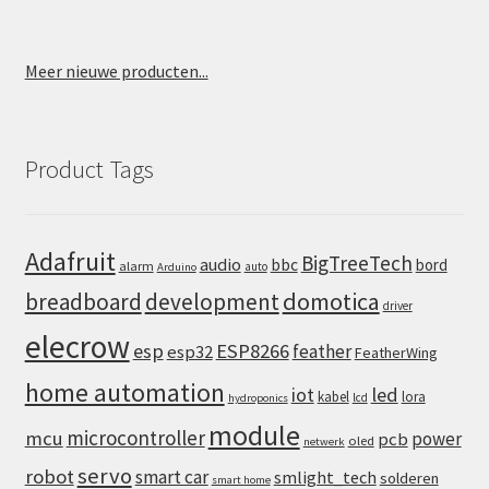
Meer nieuwe producten...
Product Tags
Adafruit
BigTreeTech
audio
bbc
bord
alarm
auto
Arduino
domotica
breadboard
development
driver
elecrow
esp
ESP8266
feather
esp32
FeatherWing
home automation
iot
led
kabel
lora
lcd
hydroponics
module
microcontroller
mcu
power
pcb
oled
netwerk
servo
robot
smart car
smlight_tech
solderen
smart home