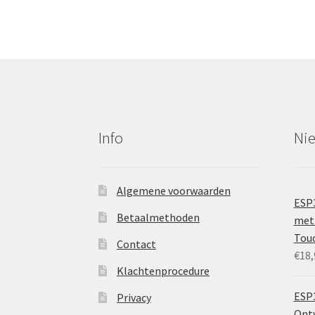
Info
Ni
Algemene voorwaarden
ESP
Betaalmethoden
met 
Tou
Contact
€
18,
Klachtenprocedure
ESP3
Privacy
Ontw