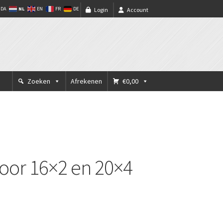
NL
DA
EN
FR
DE
Login
Account
Zoeken
Afrekenen
€0,00
voor 16×2 en 20×4