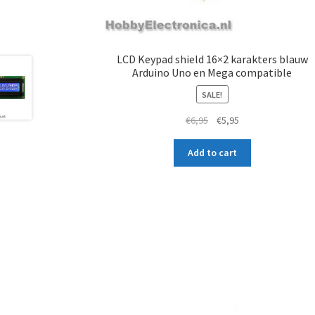
LCD Keypad shield 16×2 karakters blauw
Arduino Uno en Mega compatible
SALE!
Original
Current
€
6,95
€
5,95
price
price
was:
is:
Add to cart
€6,95.
€5,95.