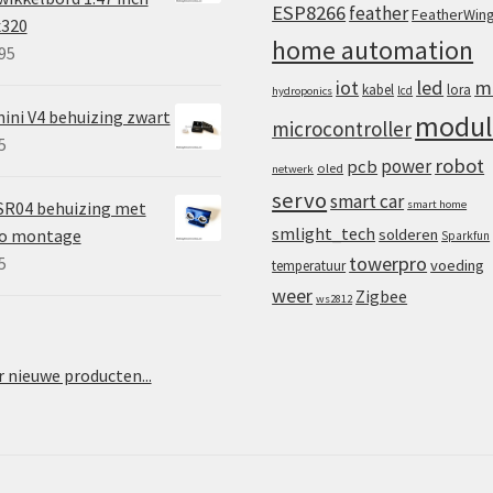
ESP8266
feather
FeatherWin
x320
home automation
95
iot
led
m
kabel
lora
lcd
hydroponics
ini V4 behuizing zwart
modul
microcontroller
5
robot
power
pcb
oled
netwerk
servo
smart car
SR04 behuizing met
smart home
smlight_tech
vo montage
solderen
Sparkfun
towerpro
5
voeding
temperatuur
weer
Zigbee
ws2812
 nieuwe producten...