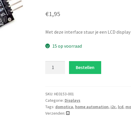
Gewaard
4
eerd
5.00
€
1,95
op 5
gebaseer
d op
Met deze interface stuur je een LCD display
klant
15 op voorraad
waarder
ingen
I2C
Bestellen
LCD
interface
voor
16x2
SKU:
HE0153-001
Categorie:
Displays
en
Tags:
domotica
,
home automation
,
i2c
,
lcd
,
mo
20x4
Verzenden:
displays
aantal