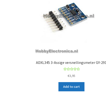
ADXL345 3-Assige versnellingsmeter GY-29
Rated
€
3,95
5.00
out
of 5
Add to cart