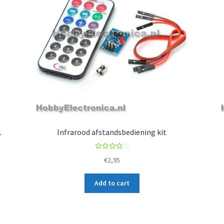
1
Infrarood afstandsbediening kit
Rated
€
2,95
4.00
out of
Add to cart
5