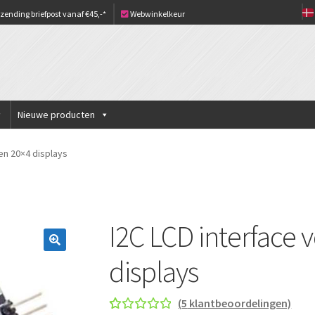
zending briefpost vanaf €45,-*
Webwinkelkeur
Nieuwe producten
en 20×4 displays
I2C LCD interface 
displays
(
5
klantbeoordelingen)