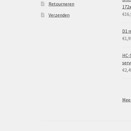
Retourneren
172
€
16,
Verzenden
D1 m
€
1,9
HC-
ser
€
2,4
Meer