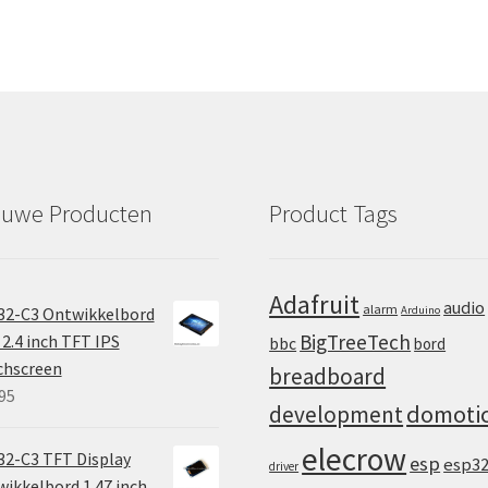
euwe Producten
Product Tags
Adafruit
audio
alarm
32-C3 Ontwikkelbord
Arduino
BigTreeTech
2.4 inch TFT IPS
bbc
bord
chscreen
breadboard
95
domoti
development
elecrow
2-C3 TFT Display
esp
esp3
driver
ikkelbord 1.47 inch