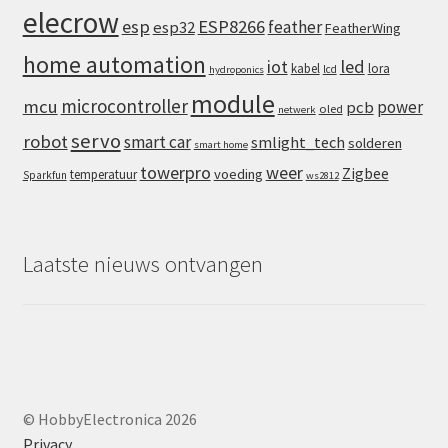
elecrow
esp
ESP8266
feather
esp32
FeatherWing
home automation
iot
led
kabel
lora
lcd
hydroponics
module
microcontroller
mcu
power
pcb
oled
netwerk
servo
robot
smart car
smlight_tech
solderen
smart home
towerpro
weer
Zigbee
voeding
temperatuur
Sparkfun
ws2812
Laatste nieuws ontvangen
© HobbyElectronica 2026
Privacy