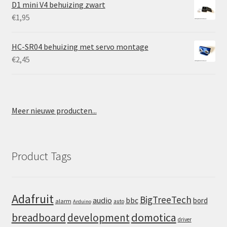
D1 mini V4 behuizing zwart
€
1,95
HC-SR04 behuizing met servo montage
€
2,45
Meer nieuwe producten...
Product Tags
Adafruit
BigTreeTech
audio
bbc
bord
alarm
auto
Arduino
domotica
breadboard
development
driver