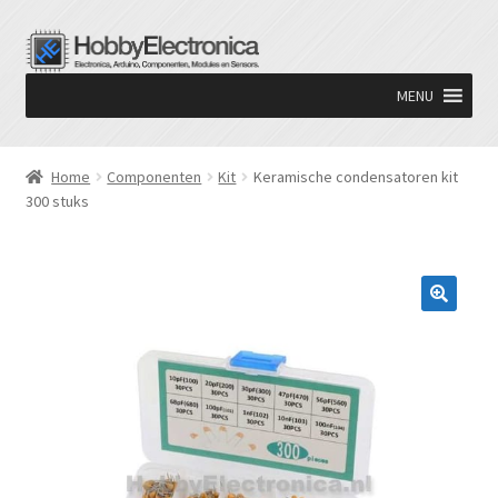
Ga
Ga
door
naar
MENU
naar
de
navigatie
inhoud
Home
Componenten
Kit
Keramische condensatoren kit
300 stuks