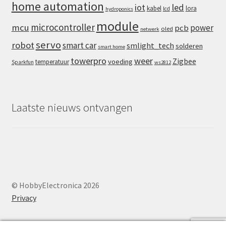
home automation
iot
led
kabel
lora
lcd
hydroponics
module
microcontroller
mcu
power
pcb
oled
netwerk
servo
robot
smart car
smlight_tech
solderen
smart home
towerpro
weer
Zigbee
voeding
temperatuur
Sparkfun
ws2812
Laatste nieuws ontvangen
© HobbyElectronica 2026
Privacy