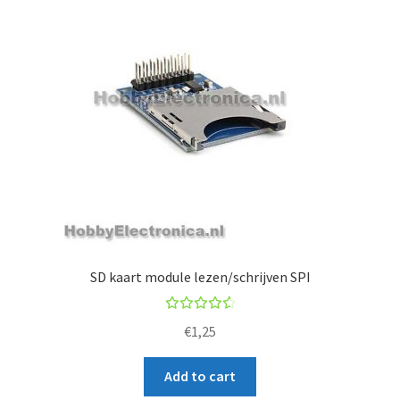
SD kaart module lezen/schrijven SPI
Rated
€
1,25
4.67
out of
Add to cart
5