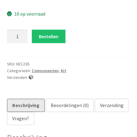
10 op voorraad
Keramische
Bestellen
condensatoren
kit
300
stuks
SKU:
HE1236
Categorieën:
Componenten
,
Kit
aantal
Verzenden:
Beschrijving
Beoordelingen (0)
Verzending
Vragen?