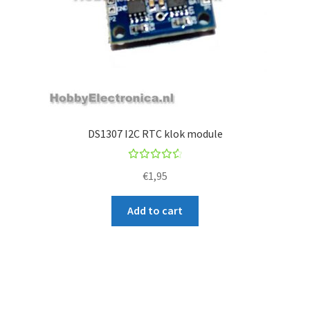
DS1307 I2C RTC klok module
Rated
€
1,95
4.67
out of
Add to cart
5