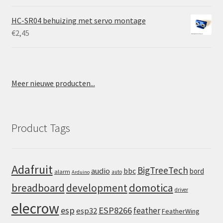
HC-SR04 behuizing met servo montage
€
2,45
Meer nieuwe producten...
Product Tags
Adafruit
BigTreeTech
audio
bbc
bord
alarm
auto
Arduino
domotica
breadboard
development
driver
elecrow
esp
ESP8266
feather
esp32
FeatherWing