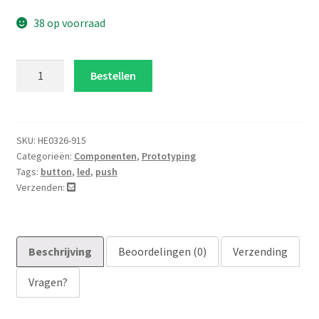
38 op voorraad
LED
Bestellen
Tactile
button
geel
aantal
SKU:
HE0326-915
Categorieën:
Componenten
,
Prototyping
Tags:
button
,
led
,
push
Verzenden:
Beschrijving
Beoordelingen (0)
Verzending
Vragen?