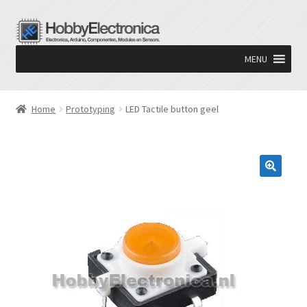
Ga
Ga
door
naar
MENU
naar
de
navigatie
inhoud
Home
Prototyping
LED Tactile button geel