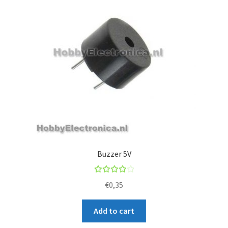
Buzzer 5V
Rated
€
0,35
4.00
out of
Add to cart
5