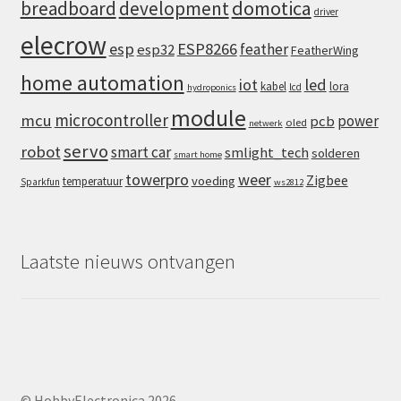
domotica
breadboard
development
driver
elecrow
esp
ESP8266
feather
esp32
FeatherWing
home automation
iot
led
kabel
lora
lcd
hydroponics
module
microcontroller
mcu
power
pcb
oled
netwerk
servo
robot
smart car
smlight_tech
solderen
smart home
towerpro
weer
Zigbee
voeding
temperatuur
Sparkfun
ws2812
Laatste nieuws ontvangen
© HobbyElectronica 2026