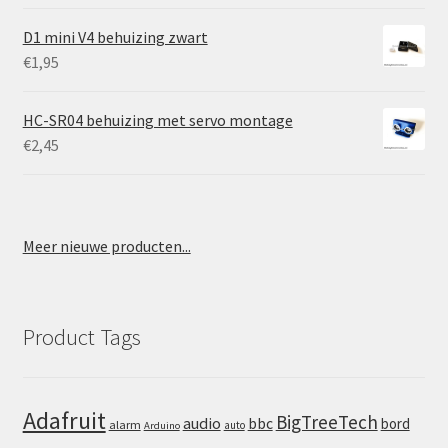
D1 mini V4 behuizing zwart
€
1,95
HC-SR04 behuizing met servo montage
€
2,45
Meer nieuwe producten...
Product Tags
Adafruit
BigTreeTech
audio
bbc
bord
alarm
auto
Arduino