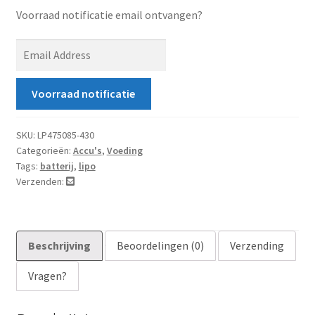
Voorraad notificatie email ontvangen?
E
n
t
Voorraad notificatie
e
r
y
SKU:
LP475085-430
Categorieën:
Accu's
,
Voeding
o
Tags:
batterij
,
lipo
u
Verzenden:
r
e
m
a
Beschrijving
Beoordelingen (0)
Verzending
i
Vragen?
l
a
d