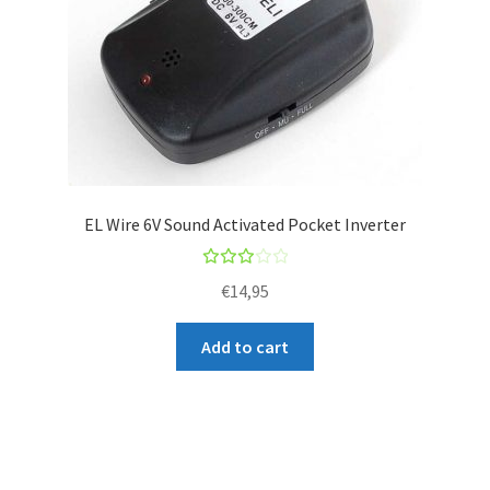
l
i
s
t
f
o
r
t
EL Wire 6V Sound Activated Pocket Inverter
h
i
Rate
€
14,95
s
d
p
3.00
Add to cart
r
out
o
of 5
d
u
c
t