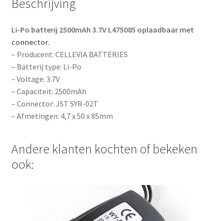
Beschrijving
d
r
Li-Po batterij 2500mAh 3.7V L475085 oplaadbaar met
e
connector.
s
– Producent: CELLEVIA BATTERIES
s
– Batterij type: Li-Po
t
– Voltage: 3.7V
o
– Capaciteit: 2500mAh
j
– Connector: JST SYR-02T
o
– Afmetingen: 4,7 x 50 x 85mm
i
n
t
Andere klanten kochten of bekeken
h
ook:
e
w
a
i
t