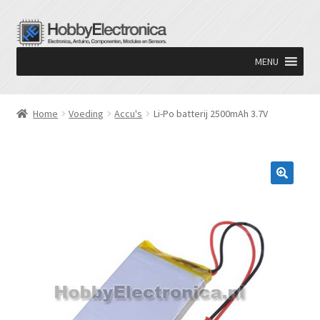
Ga
Ga
door
naar
MENU
naar
de
navigatie
inhoud
Home
Voeding
Accu's
Li-Po batterij 2500mAh 3.7V