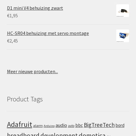
D1 mini V4 behuizing zwart
€
1,95
HC-SR04 behuizing met servo montage
€
2,45
Meer nieuwe producten...
Product Tags
Adafruit
BigTreeTech
audio
bbc
bord
alarm
auto
Arduino
domotica
breadboard
development