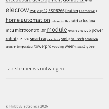
driver
elecrow
esp
ESP8266
feather
esp32
FeatherWing
home automation
iot
led
kabel
lora
lcd
hydroponics
module
microcontroller
mcu
power
pcb
oled
netwerk
servo
robot
smart car
smlight_tech
solderen
smart home
towerpro
weer
Zigbee
voeding
temperatuur
Sparkfun
ws2812
Laatste nieuws ontvangen
© HobbyElectronica 2026