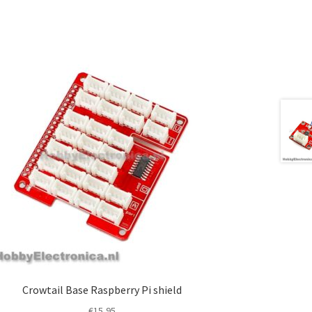
Crowtail Base Raspberry Pi shield
€
15,95