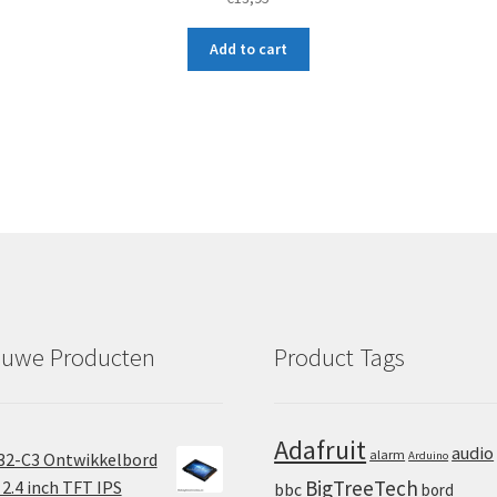
Add to cart
euwe Producten
Product Tags
Adafruit
audio
alarm
32-C3 Ontwikkelbord
Arduino
BigTreeTech
2.4 inch TFT IPS
bbc
bord