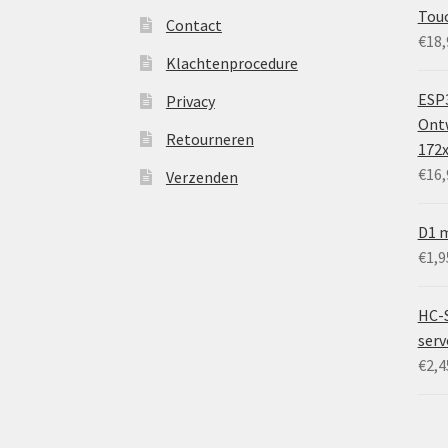
Tou
Contact
€
18,
Klachtenprocedure
ESP3
Privacy
Ontw
Retourneren
172
€
16,
Verzenden
D1 m
€
1,9
HC-
ser
€
2,4