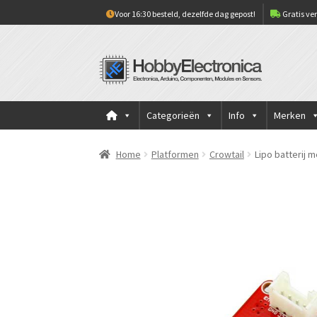
Voor 16:30 besteld, dezelfde dag gepost!
Gratis ver
Ga
Ga
door
naar
naar
de
navigatie
inhoud
Categorieën
Info
Merken
Home
Platformen
Crowtail
Lipo batterij 