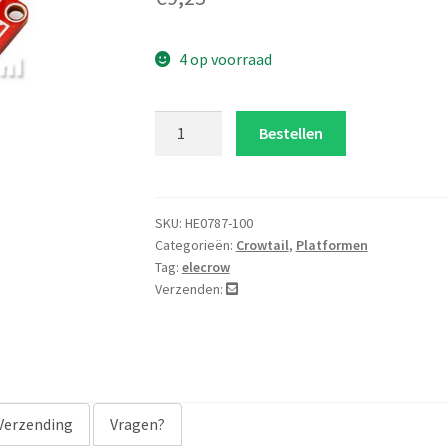
op 5
gebaseer
d op
4 op voorraad
klant
waarder
Lipo
Bestellen
ing
batterij
meter
aantal
SKU:
HE0787-100
Categorieën:
Crowtail
,
Platformen
Tag:
elecrow
Verzenden:
Verzending
Vragen?