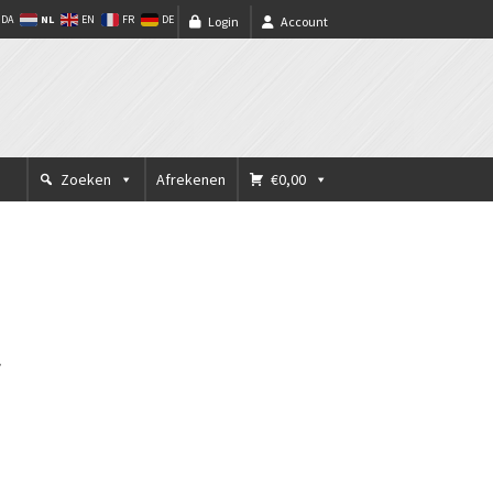
NL
DA
EN
FR
DE
Login
Account
Zoeken
Afrekenen
€0,00