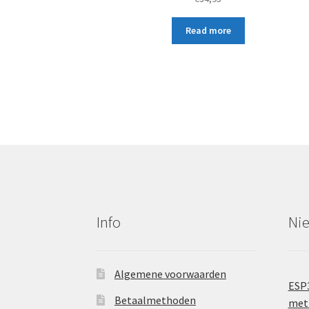
Read more
Info
Ni
Algemene voorwaarden
ESP
Betaalmethoden
met 