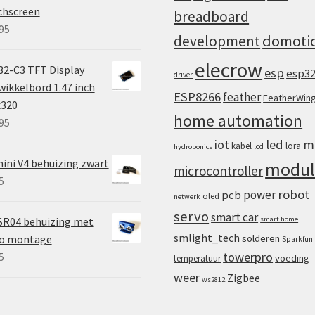
chscreen
breadboard
95
domoti
development
elecrow
2-C3 TFT Display
esp
esp3
driver
ikkelbord 1.47 inch
ESP8266
feather
FeatherWin
x320
home automation
95
iot
led
m
kabel
lora
lcd
hydroponics
ini V4 behuizing zwart
modul
microcontroller
5
robot
power
pcb
oled
netwerk
servo
smart car
SR04 behuizing met
smart home
smlight_tech
vo montage
solderen
Sparkfun
towerpro
5
voeding
temperatuur
weer
Zigbee
ws2812