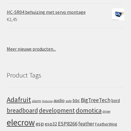
HC-SR04 behuizing met servo montage
€
2,45
Meer nieuwe producten...
Product Tags
Adafruit
BigTreeTech
audio
bbc
bord
alarm
auto
Arduino
domotica
breadboard
development
driver
elecrow
esp
ESP8266
feather
esp32
FeatherWing