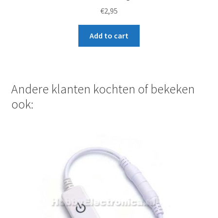
u
€
2,95
c
t
Add to cart
Andere klanten kochten of bekeken
ook: