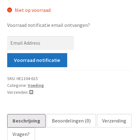
Niet op voorraad
Voorraad notificatie email ontvangen?
E
n
t
Voorraad notificatie
e
r
y
SKU:
HE1104-615
Categorie:
Voeding
o
Verzenden:
u
r
e
m
Beschrijving
Beoordelingen (0)
Verzending
a
i
Vragen?