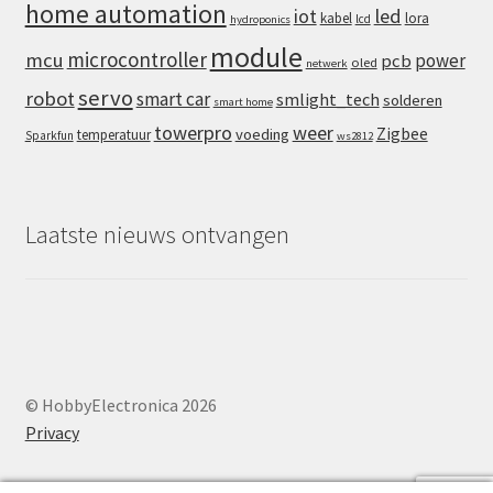
home automation
iot
led
kabel
lora
lcd
hydroponics
module
microcontroller
mcu
power
pcb
oled
netwerk
servo
robot
smart car
smlight_tech
solderen
smart home
towerpro
weer
Zigbee
voeding
temperatuur
Sparkfun
ws2812
Laatste nieuws ontvangen
© HobbyElectronica 2026
Privacy