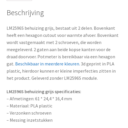
l
a
Beschrijving
d
d
LM2596S behuizing grijs, bestaat uit 2 delen. Bovenkant
r
heeft een hexagon cutout voor warmte afvoer. Bovenkant
e
wordt vastgemaakt met 2 schroeven, die worden
s
meegeleverd. 2 gaten aan beide kopse kanten voor de
s
draad doorvoer. Potmeter is bereikbaar via een hexagon
t
gat.
Beschikbaar in meerdere kleuren.
3d geprint in PLA
o
plastic, hierdoor kunnen er kleine imperfecties zitten in
j
het product. Geleverd zonder LM2596S module.
o
i
LM2596S behuizing grijs specificaties:
n
– Afmetingen: 61 * 24,4 * 16,4 mm
t
– Materiaal: PLA plastic
h
– Verzonken schroeven
e
– Messing inzetstukken
w