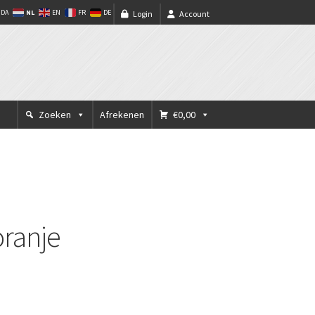
NL
DA
EN
FR
DE
Login
Account
Zoeken
Afrekenen
€0,00
ranje