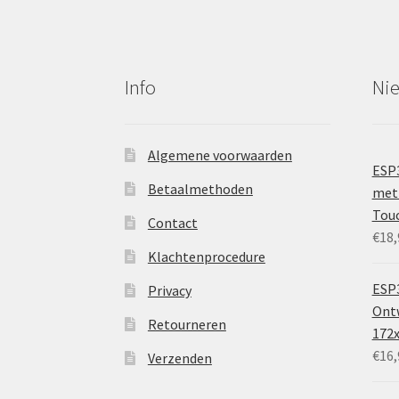
Info
Ni
Algemene voorwaarden
ESP
Betaalmethoden
met 
Tou
Contact
€
18,
Klachtenprocedure
ESP3
Privacy
Ontw
Retourneren
172
€
16,
Verzenden