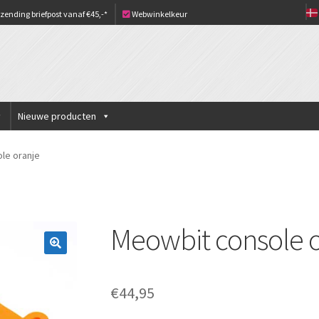
zending briefpost vanaf €45,-*
Webwinkelkeur
Nieuwe producten
le oranje
Meowbit console o
€
44,95