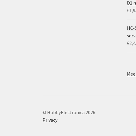
D1 m
€
1,9
HC-
ser
€
2,4
Meer
© HobbyElectronica 2026
Privacy