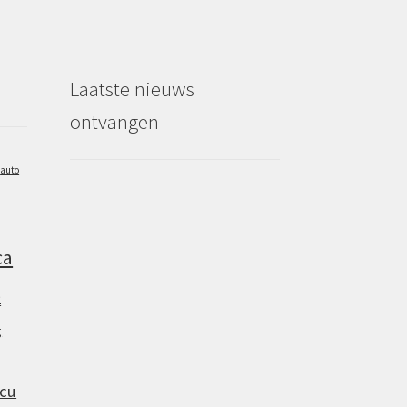
Laatste nieuws
ontvangen
auto
ca
2
g
cu