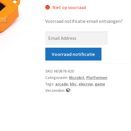
Niet op voorraad
Voorraad notificatie email ontvangen?
E
n
t
Voorraad notificatie
e
r
y
SKU:
HE0878-620
Categorieën:
Microbit
,
Platformen
o
Tags:
arcade
,
bbc
,
elecrow
,
game
u
Verzenden:
r
e
m
a
i
l