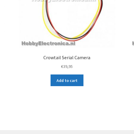
c
t
Crowtail Serial Camera
€
39,95
Add to cart