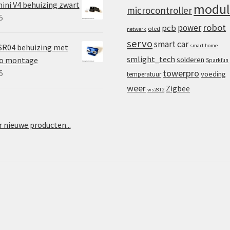
ini V4 behuizing zwart
modul
microcontroller
5
robot
power
pcb
oled
netwerk
servo
smart car
SR04 behuizing met
smart home
smlight_tech
vo montage
solderen
Sparkfun
towerpro
5
voeding
temperatuur
weer
Zigbee
ws2812
 nieuwe producten...