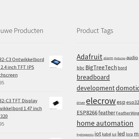
euwe Producten
Product Tags
Adafruit
audio
alarm
32-C3 Ontwikkelbord
Arduino
BigTreeTech
2.4 inch TFT IPS
bbc
bord
chscreen
breadboard
95
domoti
development
elecrow
2-C3 TFT Display
esp
esp3
driver
ikkelbord 1.47 inch
ESP8266
feather
FeatherWin
x320
home automation
95
iot
led
m
kabel
lora
lcd
hydroponics