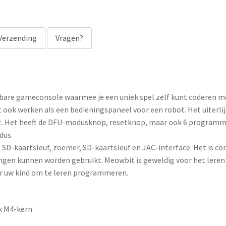
a
d
d
Verzending
Vragen?
r
e
s
s
bare gameconsole waarmee je een uniek spel zelf kunt coderen 
t
 ook werken als een bedieningspaneel voor een robot. Het uiterlijk
o
kt. Het heeft de DFU-modusknop, resetknop, maar ook 6 programm
j
dus.
o
SD-kaartsleuf, zoemer, SD-kaartsleuf en JAC-interface. Het is co
i
ingen kunnen worden gebruikt. Meowbit is geweldig voor het leren 
n
 uw kind om te leren programmeren.
t
h
e
x M4-kern
w
a